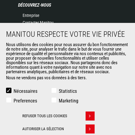
DÉCOUVREZ-NOUS
Entreprise
Contacter Manitou
Informations légales
MANITOU RESPECTE VOTRE VIE PRIVÉE
Politique de protection des données
Nous utilisons des cookies pour nous assurer du bon fonctionnement
Evénements
de notre site, pour analyser le trafic dans le but de vous fournir une
Actualités
expérience de qualité et personnalisée via nos contenus et publicités,
pour proposer de nouvelles fonctionnalités et utiliser celles
Historique
disponibles sur les réseaux sociaux. Nous partageons donc des
informations quant à votre navigation sur notre site avec nos
partenaires analytiques, publicitaires et de réseaux sociaux.
Nous ne vendons pas vos données à des tiers.
AUTRES SITES DU GROUPE
Manitou Group
Nécessaires
Statistics
Carrières
Preferences
Marketing
Used Manitou Machines
RMI Manitou
REFUSER TOUS LES COOKIES
Gehl
Retirer son consentement
Manitou Group Attachments
AUTORISER LA SÉLECTION