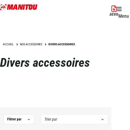
Aller
au
DEVIS
Menu
contenu
principal
ACCUEIL
NOS ACCESSOIRES
DIVERS ACCESSOIRES
Divers accessoires
Filtrer par