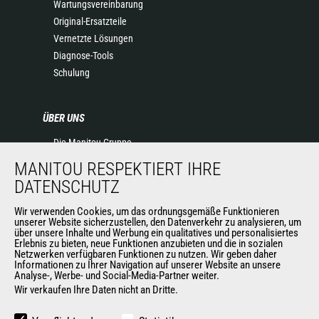
Wartungsvereinbarung
Original-Ersatzteile
Vernetzte Lösungen
Diagnose-Tools
Schulung
ÜBER UNS
Die Manitou-Gruppe
Kontakt
MANITOU RESPEKTIERT IHRE
Impressum
DATENSCHUTZ
Datenschutz
Wir verwenden Cookies, um das ordnungsgemäße Funktionieren
Veranstaltungen
unserer Website sicherzustellen, den Datenverkehr zu analysieren, um
Neuigkeiten
über unsere Inhalte und Werbung ein qualitatives und personalisiertes
Erlebnis zu bieten, neue Funktionen anzubieten und die in sozialen
Geschichte
Netzwerken verfügbaren Funktionen zu nutzen. Wir geben daher
General Terms and Conditions of Sale
Informationen zu Ihrer Navigation auf unserer Website an unsere
Analyse-, Werbe- und Social-Media-Partner weiter.
Wir verkaufen Ihre Daten nicht an Dritte.
WEITERE SEITEN DER MANITOU-GROUP