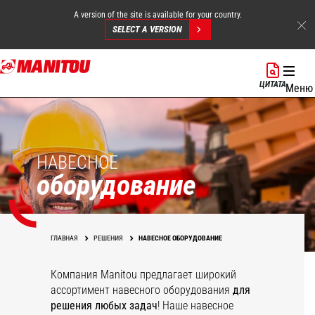
A version of the site is available for your country.
SELECT A VERSION
Перейти
к
ЦИТАТА
Меню
основному
содержанию
НАВЕСНОЕ
оборудование
ГЛАВНАЯ
РЕШЕНИЯ
НАВЕСНОЕ ОБОРУДОВАНИЕ
Компания Manitou предлагает широкий
ассортимент навесного оборудования
для
решения любых задач
! Наше навесное