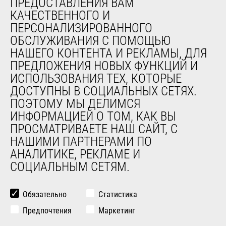
ПРЕДОСТАВЛЕНИЯ ВАМ
Обучение
КАЧЕСТВЕННОГО И
Подержанное оборудование
ПЕРСОНАЛИЗИРОВАННОГО
ОБСЛУЖИВАНИЯ С ПОМОЩЬЮ
О НАС
НАШЕГО КОНТЕНТА И РЕКЛАМЫ, ДЛЯ
ПРЕДЛОЖЕНИЯ НОВЫХ ФУНКЦИЙ И
Компания
ИСПОЛЬЗОВАНИЯ ТЕХ, КОТОРЫЕ
Контакты
ДОСТУПНЫ В СОЦИАЛЬНЫХ СЕТЯХ.
Юридическая информация
ПОЭТОМУ МЫ ДЕЛИМСЯ
Мероприятия
ИНФОРМАЦИЕЙ О ТОМ, КАК ВЫ
Новости
ПРОСМАТРИВАЕТЕ НАШ САЙТ, С
История
НАШИМИ ПАРТНЕРАМИ ПО
General Terms and Conditions of Sale
АНАЛИТИКЕ, РЕКЛАМЕ И
СОЦИАЛЬНЫМ СЕТЯМ.
ДРУГИЕ САЙТЫ ГРУППЫ
Manitou Group
Обязательно
Статистика
Карьера
Предпочтения
Маркетинг
Used Manitou Machines
RMI Manitou