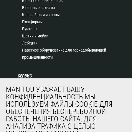
Каретки и позиционеры
Вилочные захваты
Краны-балки и краны
Платформы
Бункеры
Щетки и мойки
Лебедки
Навесное оборудование для горнодобывающей
промышленности
СЕРВИС
Финансирование
MANITOU УВАЖАЕТ ВАШУ
Продленная гарантия
КОНФИДЕНЦИАЛЬНОСТЬ МЫ
Контракты на техническое обслуживание
ИСПОЛЬЗУЕМ ФАЙЛЫ COOKIE ДЛЯ
Запасные части
ОБЕСПЕЧЕНИЯ БЕСПЕРЕБОЙНОЙ
Система удаленного мониторинга
РАБОТЫ НАШЕГО САЙТА, ДЛЯ
Программное обеспечение для диагностики и
АНАЛИЗА ТРАФИКА С ЦЕЛЬЮ
обслуживания