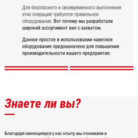
Для безопасного и своевременного выполнения
этих операций требуется правильное
оборудование.
Вот почему мы разработали
Вилы для навоза с
широкий ассортимент вил с захватом.
захватом
повышенного
Универсальные
Вилы для резки
Вилы для
Данное простое в использовании навесное
объема
вилы с захватом
силоса
квадратных тюков
оборудование предназначено для повышения
производительности вашего предприятия.
ОТКРОЙТЕ ДЛЯ СЕБЯ
ОТКРОЙТЕ ДЛЯ СЕБЯ
ОТКРОЙТЕ ДЛЯ СЕБЯ
ОТКРОЙТЕ ДЛЯ СЕБЯ
Знаете ли вы?
Благодаря имеющемуся у нас опыту, мы понимаем и