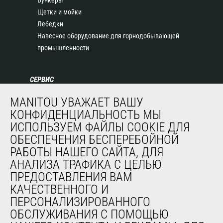
Бункеры
Щетки и мойки
Лебедки
Навесное оборудование для горнодобывающей
промышленности
СЕРВИС
Финансирование
MANITOU УВАЖАЕТ ВАШУ
Продленная гарантия
КОНФИДЕНЦИАЛЬНОСТЬ МЫ
Контракты на техническое обслуживание
ИСПОЛЬЗУЕМ ФАЙЛЫ COOKIE ДЛЯ
Запасные части
ОБЕСПЕЧЕНИЯ БЕСПЕРЕБОЙНОЙ
Система удаленного мониторинга
РАБОТЫ НАШЕГО САЙТА, ДЛЯ
Программное обеспечение для диагностики и
АНАЛИЗА ТРАФИКА С ЦЕЛЬЮ
обслуживания
ПРЕДОСТАВЛЕНИЯ ВАМ
Обучение
КАЧЕСТВЕННОГО И
Подержанное оборудование
ПЕРСОНАЛИЗИРОВАННОГО
ОБСЛУЖИВАНИЯ С ПОМОЩЬЮ