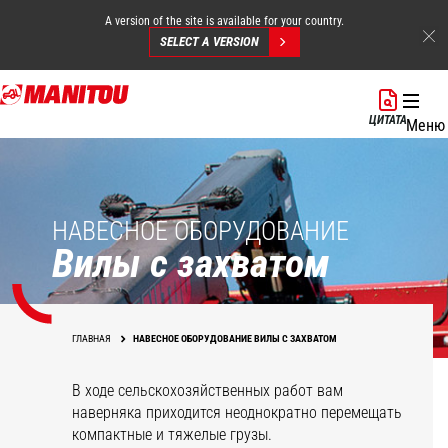
A version of the site is available for your country.
SELECT A VERSION
Перейти
к
ЦИТАТА
Меню
основному
содержанию
НАВЕСНОЕ ОБОРУДОВАНИЕ
Вилы с захватом
ГЛАВНАЯ
НАВЕСНОЕ ОБОРУДОВАНИЕ ВИЛЫ С ЗАХВАТОМ
В ходе сельскохозяйственных работ вам
наверняка приходится неоднократно перемещать
компактные и тяжелые грузы.