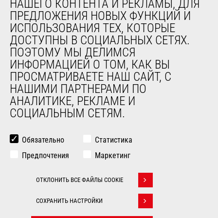
НАШЕГО КОНТЕНТА И РЕКЛАМЫ, ДЛЯ
О НАС
ПРЕДЛОЖЕНИЯ НОВЫХ ФУНКЦИЙ И
Компания
ИСПОЛЬЗОВАНИЯ ТЕХ, КОТОРЫЕ
Контакты
ДОСТУПНЫ В СОЦИАЛЬНЫХ СЕТЯХ.
Юридическая информация
ПОЭТОМУ МЫ ДЕЛИМСЯ
Мероприятия
ИНФОРМАЦИЕЙ О ТОМ, КАК ВЫ
Новости
ПРОСМАТРИВАЕТЕ НАШ САЙТ, С
История
НАШИМИ ПАРТНЕРАМИ ПО
General Terms and Conditions of Sale
АНАЛИТИКЕ, РЕКЛАМЕ И
СОЦИАЛЬНЫМ СЕТЯМ.
ДРУГИЕ САЙТЫ ГРУППЫ
Manitou Group
Обязательно
Статистика
Карьера
Предпочтения
Маркетинг
Used Manitou Machines
RMI Manitou
ОТКЛОНИТЬ ВСЕ ФАЙЛЫ COOKIE
Gehl
Withdraw consent
Навесное оборудование Edge
СОХРАНИТЬ НАСТРОЙКИ