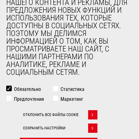
НАШЕГО КОНТЕНТА И РЕКЛАМЫ, ДЛЯ
О НАС
ПРЕДЛОЖЕНИЯ НОВЫХ ФУНКЦИЙ И
Компания
ИСПОЛЬЗОВАНИЯ ТЕХ, КОТОРЫЕ
Контакты
ДОСТУПНЫ В СОЦИАЛЬНЫХ СЕТЯХ.
Юридическая информация
ПОЭТОМУ МЫ ДЕЛИМСЯ
Мероприятия
ИНФОРМАЦИЕЙ О ТОМ, КАК ВЫ
Новости
ПРОСМАТРИВАЕТЕ НАШ САЙТ, С
История
НАШИМИ ПАРТНЕРАМИ ПО
General Terms and Conditions of Sale
АНАЛИТИКЕ, РЕКЛАМЕ И
СОЦИАЛЬНЫМ СЕТЯМ.
ДРУГИЕ САЙТЫ ГРУППЫ
Manitou Group
Обязательно
Статистика
Карьера
Предпочтения
Маркетинг
Used Manitou Machines
RMI Manitou
ОТКЛОНИТЬ ВСЕ ФАЙЛЫ COOKIE
Gehl
Withdraw consent
Навесное оборудование Edge
СОХРАНИТЬ НАСТРОЙКИ