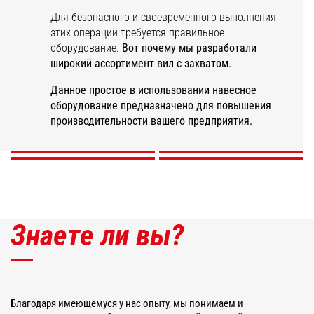
Для безопасного и своевременного выполнения
этих операций требуется правильное
оборудование.
Вот почему мы разработали
Вилы для навоза с
широкий ассортимент вил с захватом.
захватом
повышенного
Универсальные
Вилы для резки
Вилы для
Данное простое в использовании навесное
объема
вилы с захватом
силоса
квадратных тюков
оборудование предназначено для повышения
производительности вашего предприятия.
ОТКРОЙТЕ ДЛЯ СЕБЯ
ОТКРОЙТЕ ДЛЯ СЕБЯ
ОТКРОЙТЕ ДЛЯ СЕБЯ
ОТКРОЙТЕ ДЛЯ СЕБЯ
Знаете ли вы?
Благодаря имеющемуся у нас опыту, мы понимаем и