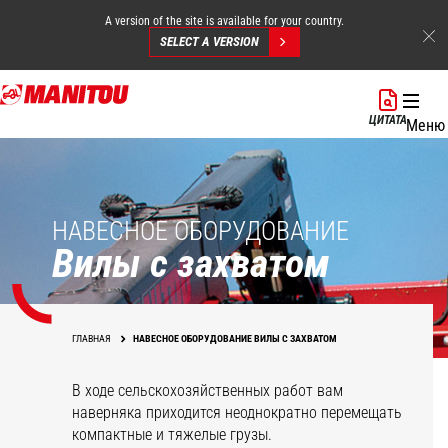
A version of the site is available for your country.
SELECT A VERSION
Перейти
к
ЦИТАТА
Меню
основному
содержанию
НАВЕСНОЕ ОБОРУДОВАНИЕ
Вилы с захватом
ГЛАВНАЯ
НАВЕСНОЕ ОБОРУДОВАНИЕ ВИЛЫ С ЗАХВАТОМ
В ходе сельскохозяйственных работ вам
наверняка приходится неоднократно перемещать
компактные и тяжелые грузы.