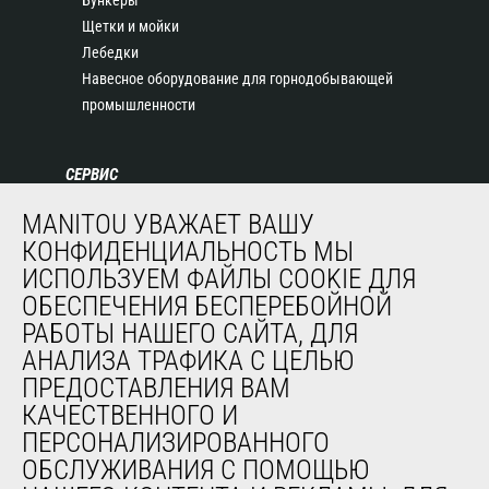
Бункеры
Щетки и мойки
Лебедки
Навесное оборудование для горнодобывающей
промышленности
СЕРВИС
Финансирование
MANITOU УВАЖАЕТ ВАШУ
Продленная гарантия
КОНФИДЕНЦИАЛЬНОСТЬ МЫ
Контракты на техническое обслуживание
ИСПОЛЬЗУЕМ ФАЙЛЫ COOKIE ДЛЯ
Запасные части
ОБЕСПЕЧЕНИЯ БЕСПЕРЕБОЙНОЙ
Система удаленного мониторинга
РАБОТЫ НАШЕГО САЙТА, ДЛЯ
Программное обеспечение для диагностики и
АНАЛИЗА ТРАФИКА С ЦЕЛЬЮ
обслуживания
ПРЕДОСТАВЛЕНИЯ ВАМ
Обучение
КАЧЕСТВЕННОГО И
Подержанное оборудование
ПЕРСОНАЛИЗИРОВАННОГО
ОБСЛУЖИВАНИЯ С ПОМОЩЬЮ