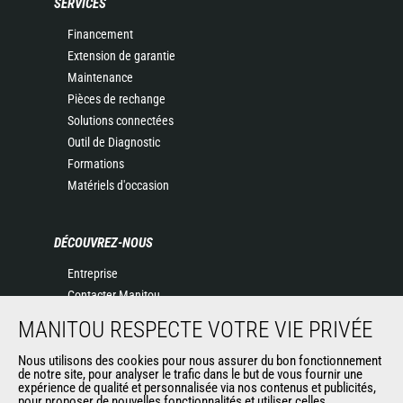
SERVICES
Financement
Extension de garantie
Maintenance
Pièces de rechange
Solutions connectées
Outil de Diagnostic
Formations
Matériels d'occasion
DÉCOUVREZ-NOUS
Entreprise
Contacter Manitou
Informations légales
MANITOU RESPECTE VOTRE VIE PRIVÉE
Politique de protection des données
Nous utilisons des cookies pour nous assurer du bon fonctionnement
Evénements
de notre site, pour analyser le trafic dans le but de vous fournir une
Actualités
expérience de qualité et personnalisée via nos contenus et publicités,
pour proposer de nouvelles fonctionnalités et utiliser celles