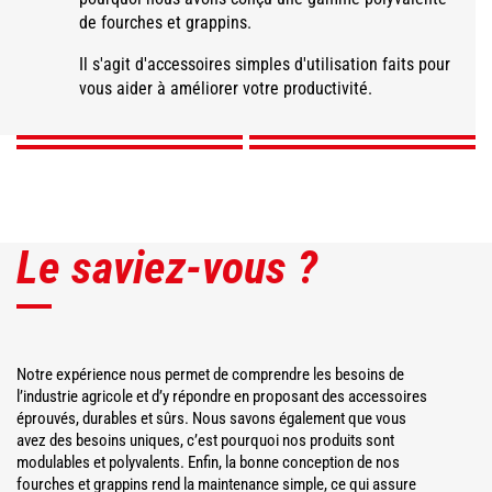
de fourches et grappins.
Fourche à fumier
Fourche à fumier à
Fourche à balles
grande capacité
grappin
Désileur-Trancheur
carrées
Il s'agit d'accessoires simples d'utilisation faits pour
vous aider à améliorer votre productivité.
DÉCOUVRIR
DÉCOUVRIR
DÉCOUVRIR
DÉCOUVRIR
Le saviez-vous ?
Notre expérience nous permet de comprendre les besoins de
l’industrie agricole et d’y répondre en proposant des accessoires
éprouvés, durables et sûrs. Nous savons également que vous
avez des besoins uniques, c’est pourquoi nos produits sont
modulables et polyvalents. Enfin, la bonne conception de nos
fourches et grappins rend la maintenance simple, ce qui assure