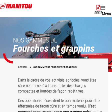
Aller
au
DEVIS
Menu
contenu
principal
NOS GAMMES DE
Fourches et grappins
ACCUEIL
NOS GAMMES DE FOURCHES ET GRAPPINS
Dans le cadre de vos activités agricoles, vous êtes
sûrement amené à transporter des charges
compactes et lourdes de façon répétitives.
Ces opérations nécessitent le bon matériel pour être
effectuées de façon sûre et en temps voulu.
C’est
pourquoi nous avons conçu une gamme polyvalente