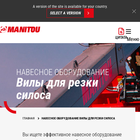
A version of the site is available for your country.
SELECT A VERSION
Перейти
к
ЦИТАТА
Меню
основному
содержанию
НАВЕСНОЕ ОБОРУДОВАНИЕ
Вилы для резки
силоса
ГЛАВНАЯ
НАВЕСНОЕ ОБОРУДОВАНИЕ ВИЛЫ ДЛЯ РЕЗКИ СИЛОСА
Вы ищете эффективное навесное оборудование