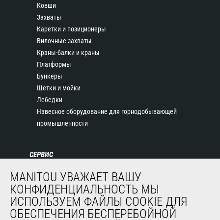
Ковши
Захваты
Каретки и позиционеры
Вилочные захваты
Краны-балки и краны
Платформы
Бункеры
Щетки и мойки
Лебедки
Навесное оборудование для горнодобывающей
промышленности
СЕРВИС
Финансирование
MANITOU УВАЖАЕТ ВАШУ
Продленная гарантия
КОНФИДЕНЦИАЛЬНОСТЬ МЫ
Контракты на техническое обслуживание
ИСПОЛЬЗУЕМ ФАЙЛЫ COOKIE ДЛЯ
Запасные части
ОБЕСПЕЧЕНИЯ БЕСПЕРЕБОЙНОЙ
Система удаленного мониторинга