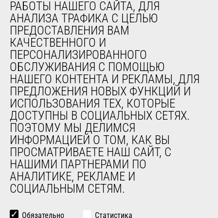
РАБОТЫ НАШЕГО САЙТА, ДЛЯ
Программное обеспечение для диагностики и
АНАЛИЗА ТРАФИКА С ЦЕЛЬЮ
обслуживания
ПРЕДОСТАВЛЕНИЯ ВАМ
Обучение
КАЧЕСТВЕННОГО И
Подержанное оборудование
ПЕРСОНАЛИЗИРОВАННОГО
ОБСЛУЖИВАНИЯ С ПОМОЩЬЮ
НАШЕГО КОНТЕНТА И РЕКЛАМЫ, ДЛЯ
О НАС
ПРЕДЛОЖЕНИЯ НОВЫХ ФУНКЦИЙ И
Компания
ИСПОЛЬЗОВАНИЯ ТЕХ, КОТОРЫЕ
Контакты
ДОСТУПНЫ В СОЦИАЛЬНЫХ СЕТЯХ.
Юридическая информация
ПОЭТОМУ МЫ ДЕЛИМСЯ
Мероприятия
ИНФОРМАЦИЕЙ О ТОМ, КАК ВЫ
Новости
ПРОСМАТРИВАЕТЕ НАШ САЙТ, С
История
НАШИМИ ПАРТНЕРАМИ ПО
General Terms and Conditions of Sale
АНАЛИТИКЕ, РЕКЛАМЕ И
СОЦИАЛЬНЫМ СЕТЯМ.
ДРУГИЕ САЙТЫ ГРУППЫ
Manitou Group
Обязательно
Статистика