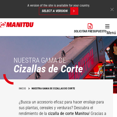
A version of the site is available for your country.
SELECT A VERSION
Pasar
al
SOLICITAR PRESUPUESTO
Menú
contenido
principal
NUESTRA GAMA DE
Cizallas de Corte
INICIO
NUESTRA GAMA DE CIZALLAS DE CORTE
¿Busca un accesorio eficaz para hacer ensilaje para
sus plantas, cereales y verduras? Descubra el
rendimiento de la
cizalla de corte Manitou
! Gracias a