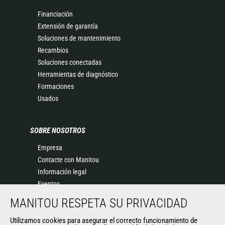
Financiación
Extensión de garantía
Soluciones de mantenimiento
Recambios
Soluciones conectadas
Herramientas de diagnóstico
Formaciones
Usados
SOBRE NOSOTROS
Empresa
Contacte con Manitou
Información legal
Eventos
Noticias
MANITOU RESPETA SU PRIVACIDAD
Historia
Utilizamos cookies para asegurar el correcto funcionamiento de
General Terms and Conditions of Sale