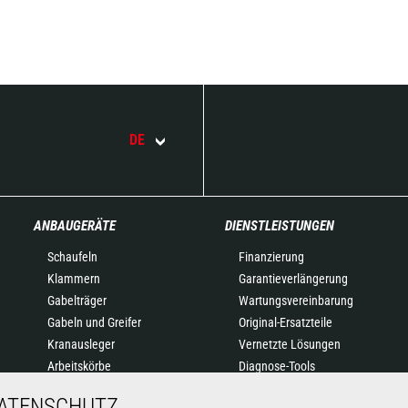
DE
ANBAUGERÄTE
DIENSTLEISTUNGEN
Schaufeln
Finanzierung
Klammern
Garantieverlängerung
Gabelträger
Wartungsvereinbarung
Gabeln und Greifer
Original-Ersatzteile
Kranausleger
Vernetzte Lösungen
Arbeitskörbe
Diagnose-Tools
Betonkübel
Schulung
DATENSCHUTZ