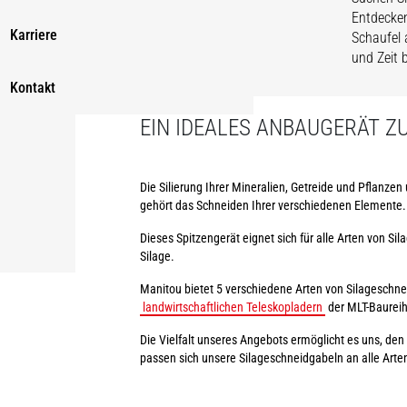
Entdecken
Karriere
Schaufel 
und Zeit 
Kontakt
EIN IDEALES ANBAUGERÄT Z
Die Silierung Ihrer Mineralien, Getreide und Pflanze
gehört das Schneiden Ihrer verschiedenen Elemente. 
Dieses Spitzengerät eignet sich für alle Arten von Si
Silage.
Manitou bietet 5 verschiedene Arten von Silageschn
landwirtschaftlichen Teleskopladern
der MLT-Baureihe
Die Vielfalt unseres Angebots ermöglicht es uns, de
passen sich unsere Silageschneidgabeln an alle Arte