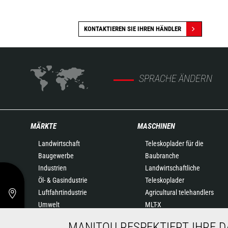
KONTAKTIEREN SIE IHREN HÄNDLER
SPRACHE ÄNDERN
MÄRKTE
MASCHINEN
Landwirtschaft
Teleskoplader für die
Baugewerbe
Baubranche
Industrien
Landwirtschaftliche
Öl- & Gasindustrie
Teleskoplader
Luftfahrtindustrie
Agricultural telehandlers
Umwelt
MLT-X
Rüstungsindustrie
Drehbare Teleskoplader
MANITOU RESPEKTIERT IHRE 