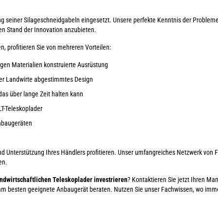
g seiner Silageschneidgabeln eingesetzt. Unsere perfekte Kenntnis der Probleme
en Stand der Innovation anzubieten.
, profitieren Sie von mehreren Vorteilen:
gen Materialien konstruierte Ausrüstung
 der Landwirte abgestimmtes Design
das über lange Zeit halten kann
LT-Teleskoplader
Anbaugeräten
d Unterstützung Ihres Händlers profitieren. Unser umfangreiches Netzwerk von Fac
en.
andwirtschaftlichen Teleskoplader investrieren
? Kontaktieren Sie jetzt Ihren M
t am besten geeignete Anbaugerät beraten. Nutzen Sie unser Fachwissen, wo immer