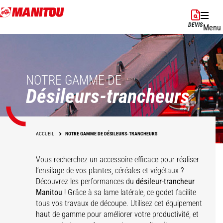
Aller
au
DEVIS
Menu
contenu
principal
NOTRE GAMME DE
Désileurs-trancheurs
ACCUEIL
NOTRE GAMME DE DÉSILEURS-TRANCHEURS
Vous recherchez un accessoire efficace pour réaliser
l’ensilage de vos plantes, céréales et végétaux ?
Découvrez les performances du
désileur-trancheur
Manitou
! Grâce à sa lame latérale, ce godet facilite
tous vos travaux de découpe. Utilisez cet équipement
haut de gamme pour améliorer votre productivité, et