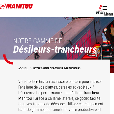
Aller
au
DEVIS
Menu
contenu
principal
NOTRE GAMME DE
Désileurs-trancheurs
ACCUEIL
NOTRE GAMME DE DÉSILEURS-TRANCHEURS
Vous recherchez un accessoire efficace pour réaliser
l’ensilage de vos plantes, céréales et végétaux ?
Découvrez les performances du
désileur-trancheur
Manitou
! Grâce à sa lame latérale, ce godet facilite
tous vos travaux de découpe. Utilisez cet équipement
haut de gamme pour améliorer votre productivité, et