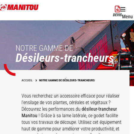
Aller
au
DEVIS
Menu
contenu
principal
NOTRE GAMME DE
Désileurs-trancheurs
ACCUEIL
NOTRE GAMME DE DÉSILEURS-TRANCHEURS
Vous recherchez un accessoire efficace pour réaliser
l’ensilage de vos plantes, céréales et végétaux ?
Découvrez les performances du
désileur-trancheur
Manitou
! Grâce à sa lame latérale, ce godet facilite
tous vos travaux de découpe. Utilisez cet équipement
haut de gamme pour améliorer votre productivité, et