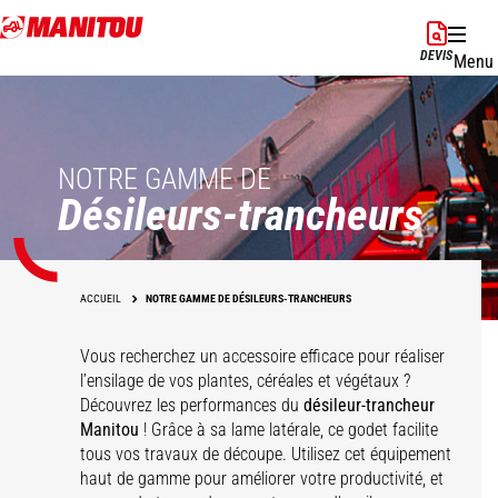
Aller
au
DEVIS
Menu
contenu
principal
NOTRE GAMME DE
Désileurs-trancheurs
ACCUEIL
NOTRE GAMME DE DÉSILEURS-TRANCHEURS
Vous recherchez un accessoire efficace pour réaliser
l’ensilage de vos plantes, céréales et végétaux ?
Découvrez les performances du
désileur-trancheur
Manitou
! Grâce à sa lame latérale, ce godet facilite
tous vos travaux de découpe. Utilisez cet équipement
haut de gamme pour améliorer votre productivité, et