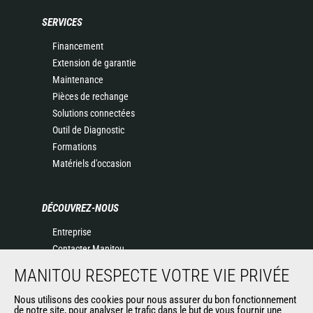
SERVICES
Financement
Extension de garantie
Maintenance
Pièces de rechange
Solutions connectées
Outil de Diagnostic
Formations
Matériels d'occasion
DÉCOUVREZ-NOUS
Entreprise
Contacter Manitou
Informations légales
MANITOU RESPECTE VOTRE VIE PRIVÉE
Politique de protection des données
Nous utilisons des cookies pour nous assurer du bon fonctionnement
Evénements
de notre site, pour analyser le trafic dans le but de vous fournir une