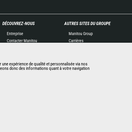
DÉCOUVREZ-NOUS
AUTRES SITES DU GROUPE
Entreprise
Manitou Group
Contacter Manitou
Carrières
Informations légales
Used Manitou Machines
Politique de protection des
RMI Manitou
données
Gehl
r une expérience de qualité et personnalisée via nos
ageons donc des informations quant à votre navigation
Evénements
Manitou Group
Actualités
Attachments
Historique