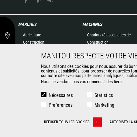
MARCHÉS
MACHINES
Agriculture
Chariots télescopiques de
Construction
Construction
Industries
Chariots télescopiques
MANITOU RESPECTE VOTRE VIE
Pétrole & gaz
Agricoles
Aéronautique
Télescopiques rotatifs
Nous utilisons des cookies pour nous assurer du bon fo
contenus et publicités, pour proposer de nouvelles fon
Environnement
Chargeuses articulées
sur notre site avec nos partenaires analytiques, public
Défense
Nacelles élévatrices
Nous ne vendons pas vos données à des tiers.
Loueurs
Matériel de magasinage
Exploitation minière
Chariots embarqués
Nécessaires
Statistics
Chariots élévateurs
Preferences
Marketing
Chargeuses compactes
Chargeuses pelleteuses
CONTACT
REFUSER TOUS LES COOKIES
AUTORISER LA S
Retirer son consentement
© 2026 Manitou.com
Informations légales
Politique de protect