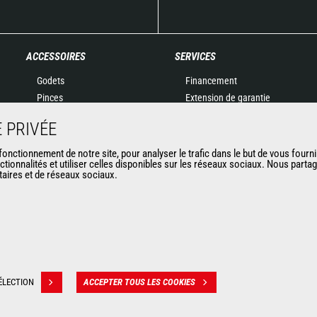
ACCESSOIRES
SERVICES
Godets
Financement
Pinces
Extension de garantie
Manutention sur fourches
Maintenance
 PRIVÉE
Fourches et Grappins
Pièces de rechange
Potences
Solutions connectées
nctionnement de notre site, pour analyser le trafic dans le but de vous fourni
ctionnalités et utiliser celles disponibles sur les réseaux sociaux. Nous part
Nacelles
Outil de Diagnostic
itaires et de réseaux sociaux.
Bennes
Formations
Balayeuses et Nettoyeurs
Matériels d'occasion
Treuils
Accessoires miniers
ÉLECTION
ACCEPTER TOUS LES COOKIES
ion des données