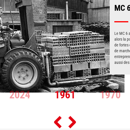
Title
MC 
Text
Le MC 6 a
alors la p
de fortes
de marche
entrepren
aussi des 
2024
1961
1970