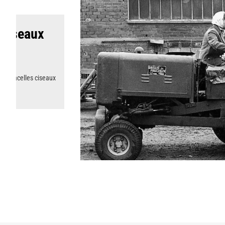
 ciseaux
de nacelles ciseaux