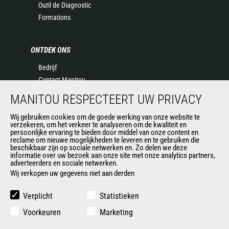
Outil de Diagnostic
Formations
ONTDEK ONS
Bedrijf
Contact Manitou
Juridische informatie
MANITOU RESPECTEERT UW PRIVACY
Evenementen
Wij gebruiken cookies om de goede werking van onze website te
Nieuws
verzekeren, om het verkeer te analyseren om de kwaliteit en
Geschiedenis
persoonlijke ervaring te bieden door middel van onze content en
reclame om nieuwe mogelijkheden te leveren en te gebruiken die
General Terms and Conditions of Sale
beschikbaar zijn op sociale netwerken en. Zo delen we deze
informatie over uw bezoek aan onze site met onze analytics partners,
adverteerders en sociale netwerken.
Wij verkopen uw gegevens niet aan derden
ANDERE GROEPSSITES
Manitou Group
Verplicht
Statistieken
Loopbaan
Voorkeuren
Marketing
Used Manitou Machines
RMI Manitou