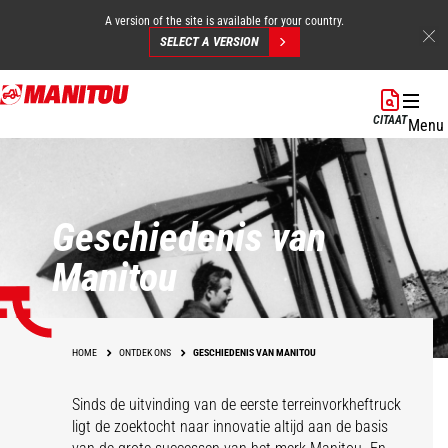
A version of the site is available for your country.
SELECT A VERSION
Overslaan
en
CITAAT
Menu
naar
de
inhoud
gaan
Geschiedenis van
Manitou
HOME
ONTDEK ONS
GESCHIEDENIS VAN MANITOU
Sinds de uitvinding van de eerste terreinvorkheftruck
ligt de zoektocht naar innovatie altijd aan de basis