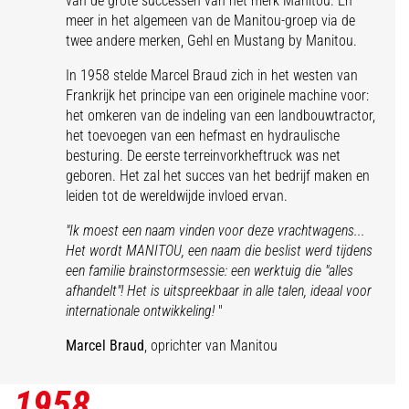
van de grote successen van het merk Manitou. En
meer in het algemeen van de Manitou-groep via de
twee andere merken, Gehl en Mustang by Manitou.
In 1958 stelde Marcel Braud zich in het westen van
Frankrijk het principe van een originele machine voor:
het omkeren van de indeling van een landbouwtractor,
het toevoegen van een hefmast en hydraulische
besturing. De eerste terreinvorkheftruck was net
geboren. Het zal het succes van het bedrijf maken en
leiden tot de wereldwijde invloed ervan.
"Ik moest een naam vinden voor deze vrachtwagens...
Het wordt MANITOU, een naam die beslist werd tijdens
een familie brainstormsessie: een werktuig die "alles
afhandelt"! Het is uitspreekbaar in alle talen, ideaal voor
internationale ontwikkeling!
"
Marcel Braud
, oprichter van Manitou
1958