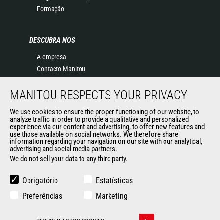
Formação
DESCUBRA NOS
A empresa
Contacto Manitou
Informação legal
MANITOU RESPECTS YOUR PRIVACY
Eventos
Notícias
We use cookies to ensure the proper functioning of our website, to
História
analyze traffic in order to provide a qualitative and personalized
experience via our content and advertising, to offer new features and
General Terms and Conditions of Sale
use those available on social networks. We therefore share
information regarding your navigation on our site with our analytical,
advertising and social media partners.
We do not sell your data to any third party.
OUTROS SITES DO GRUPO
Manitou Group
Obrigatório
Estatísticas
Oportunidades de emprego
Preferências
Marketing
Used Manitou Machines
RMI Manitou