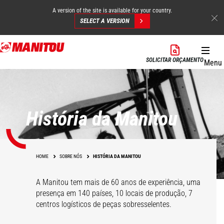
A version of the site is available for your country.
SELECT A VERSION
Skip
to
SOLICITAR ORÇAMENTO
Menu
main
content
História da Manitou
HOME
SOBRE NÓS
HISTÓRIA DA MANITOU
A Manitou tem mais de 60 anos de experiência, uma
presença em 140 países, 10 locais de produção, 7
centros logísticos de peças sobresselentes.