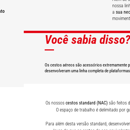
nossa lin
ato
a
sua nec
moviment
Você sabia disso
SAIBA MAIS
SAIBA MAIS
SAIBA MAIS
SAIBA MAIS
Os cestos aéreos são acessórios extremamente prá
desenvolveram uma linha completa de plataformas d
Os nossos
cestos standard (NAC)
são feitos 
O espaço de trabalho é delimitado por g
Para além desta versão standard, desenvolve