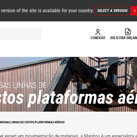
 version of the site is available for your country.
SELECT A VERSION
CONEXÃO
SOLICITAR ORÇA
SAS LINHAS DE
tos plataformas aé
a
Plataforma
a
2
com guincho
 NOSSAS LINHAS DE CESTOS PLATAFORMAS AÉREOS
Sistema 3D
er expert em movimentação de materiais, a Manitou é um especialista 