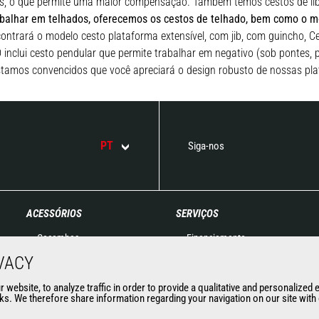
es, o que permite uma maior compensação. Também temos cestos de libe
abalhar em telhados, oferecemos os cestos de telhado, bem como o mod
ontrará o modelo cesto plataforma extensível, com jib, com guincho, 
 inclui cesto pendular que permite trabalhar em negativo (sob pontes, 
estamos convencidos que você apreciará o design robusto de nossas plat
PT
Siga-nos
ACESSÓRIOS
SERVIÇOS
Caçambas
Financiamento
Pinças
Garantia estendida
VACY
Manuseamento com Garfos
Contratos de manutenção
website, to analyze traffic in order to provide a qualitative and personalized 
Garfos e garras
Peças de reposição
s. We therefore share information regarding your navigation on our site with o
Jibs
Soluções Conectadas