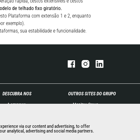
ração rápida, cestos extensíveis e cestos
elo de telhado fixo giratório.
Cesto Plataforma com extensão 1 e 2, enquanto
por exemplo).
aformas, sua estabilidade e funcionalidade.
DESCUBRA NOS
OUTROS SITES DO GRUPO
A empresa
Manitou Group
Contacto Manitou
Oportunidades de emprego
Informação legal
Used Manitou Machines
experience via our content and advertising, to offer
Eventos
RMI Manitou
ur analytical, advertising and social media partners.
Notícias
Gehl