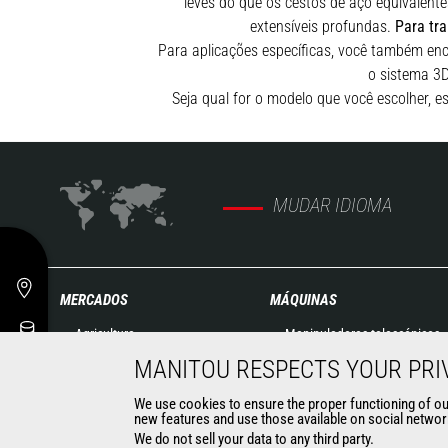
leves do que os cestos de aço equivalent
extensíveis profundas.
Para tr
Para aplicações específicas, você também enc
o sistema 3D
Seja qual for o modelo que você escolher, 
MUDAR IDIOMA
MERCADOS
MÁQUINAS
Agricultura
Manipuladores telescópicos
Construção
para construção
MANITOU RESPECTS YOUR PRI
Indústrias
Manipuladores telescópicos
We use cookies to ensure the proper functioning of our 
Petróleo & Gás
agrícolas
new features and use those available on social network
Aeronáutica
Manipuladores telescópicos
We do not sell your data to any third party.