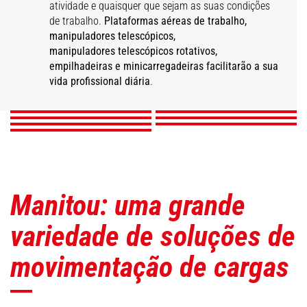
atividade e quaisquer que sejam as suas condições
de trabalho.
Plataformas aéreas de trabalho,
Manipuladores
Manipuladores
manipuladores telescópicos,
telescópicos de
Manipuladores
Plataformas aéreas de
Telescópicos
manipuladores telescópicos rotativos,
construção
telescópicos rotativos
trabalho
Agrícolas
empilhadeiras e minicarregadeiras facilitarão a sua
Empilhadeiras
Mini carregadeiras
Retroescavadeiras
vida profissional diária
.
SAIBA MAIS
SAIBA MAIS
SAIBA MAIS
SAIBA MAIS
SAIBA MAIS
SAIBA MAIS
SAIBA MAIS
Manitou: uma grande
variedade de soluções de
movimentação de cargas