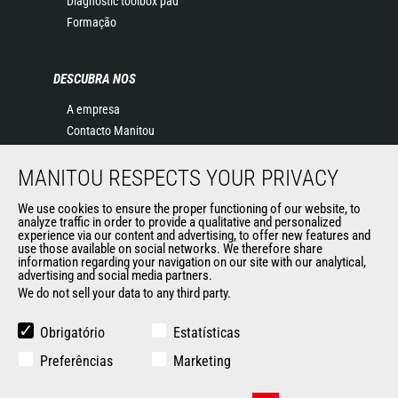
Diagnostic toolbox pad
Formação
DESCUBRA NOS
A empresa
Contacto Manitou
Informação legal
MANITOU RESPECTS YOUR PRIVACY
Eventos
Notícias
We use cookies to ensure the proper functioning of our website, to
História
analyze traffic in order to provide a qualitative and personalized
experience via our content and advertising, to offer new features and
General Terms and Conditions of Sale
use those available on social networks. We therefore share
information regarding your navigation on our site with our analytical,
advertising and social media partners.
We do not sell your data to any third party.
OUTROS SITES DO GRUPO
Manitou Group
Obrigatório
Estatísticas
Oportunidades de emprego
Preferências
Marketing
Used Manitou Machines
RMI Manitou