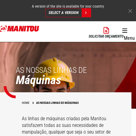
A version of the site is available for your country.
SELECT A VERSION
Skip
to
SOLICITAR ORÇAMENTO
Menu
main
content
AS NOSSAS LINHAS DE
Máquinas
HOME
AS NOSSAS LINHAS DE MÁQUINAS
As linhas de máquinas criadas pela Manitou
satisfazem todas as suas necessidades de
manipulação, qualquer que seja o seu setor de