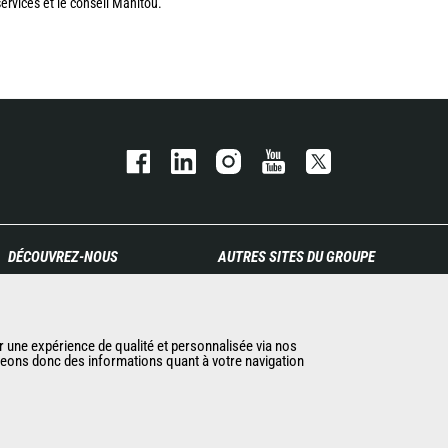
ervices et le conseil Manitou.
DÉCOUVREZ-NOUS
AUTRES SITES DU GROUPE
Entreprise
Manitou Group
Contacter Manitou
Carrières
Informations légales
Used Manitou Machines
r une expérience de qualité et personnalisée via nos
ageons donc des informations quant à votre navigation
Politique de protection des
RMI Manitou
données
Gehl
Evénements
Manitou Group
Actualités
Attachments