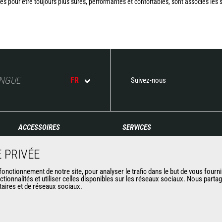
s pour être toujours plus sûres, performantes et confortables, sont associés les s
ANGUE
FR
Suivez-nous
ACCESSOIRES
SERVICES
Godets
Financement
 PRIVÉE
Pinces
Extension de garantie
Manutention sur fourches
Maintenance
nctionnement de notre site, pour analyser le trafic dans le but de vous fourni
ctionnalités et utiliser celles disponibles sur les réseaux sociaux. Nous part
Fourches et Grappins
Pièces de rechange
itaires et de réseaux sociaux.
Potences
Solutions connectées
Nacelles
Outil de Diagnostic
Bennes
Formations