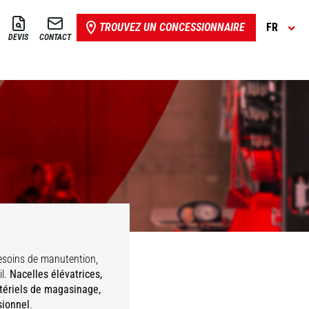
TROUVEZ UN CONCESSIONNAIRE
FR
DEVIS
CONTACT
lescopiques
Chargeuses
hargeuses
Chargeuses-
Agricoles
Articulées
Compactes
Pelleteuses
soins de manutention,
il.
Nacelles élévatrices,
atériels de magasinage,
sionnel
.