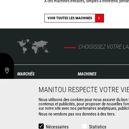
A ces machines efficaces, simples à entretenir, pensée
VOIR TOUTES LES MACHINES
CHOISISSEZ VOTRE L
MARCHÉS
MACHINES
Agriculture
Chariots télescopiques de
MANITOU RESPECTE VOTRE VIE
Construction
Construction
Industries
Télescopiques rotatifs
Nous utilisons des cookies pour nous assurer du bon fo
contenus et publicités, pour proposer de nouvelles fon
Pétrole & gaz
Chargeuses articulées
sur notre site avec nos partenaires analytiques, public
Aéronautique
Nacelles élévatrices
Nous ne vendons pas vos données à des tiers.
Environnement
Matériel de magasinage
Défense
Chariots embarqués
Nécessaires
Statistics