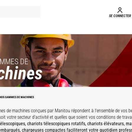
SE CONNECTER
AMMES DE
chines
ues
Nacelles
Té
Chariots
C
Elévatrices
NOS GAMMES DE MACHINES
s
Elévateurs
es de machines conçues par Manitou répondent à l'ensemble de vos be
oit votre secteur d'activité et quelles que soient vos conditions de trava
télescopiques, chariots télescopiques rotatifs, chariots élévateurs, m
embarqués, chargeuses compactes faciliteront votre quotidien profes