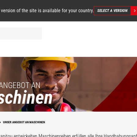
 version of the site is available for your country.
SELECT A VERSION
ANGEBOT AN
schinen
n
Landw
ern
Hubarbeitsbühnen
Te
UNSER ANGEBOT AN MASCHINEN
pler
Gabelstaplern
Ko
anitou entwickelten Maschinenreihen erfüllen alle Ihre Handhabungsa