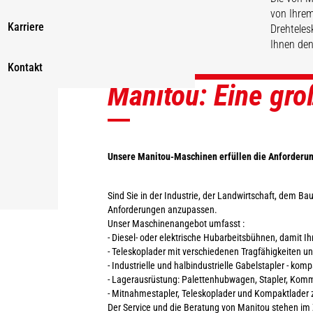
von Ihrem
Karriere
Drehteles
Ihnen den
Kontakt
Manitou: Eine gr
ENTDECKEN
ENTDECKEN
ENTDECKEN
ENTDECKEN
Unsere Manitou-Maschinen erfüllen die Anforderunge
Sind Sie in der Industrie, der Landwirtschaft, dem 
Anforderungen anzupassen.
Unser Maschinenangebot umfasst :
- Diesel- oder elektrische Hubarbeitsbühnen, damit Ih
- Teleskoplader mit verschiedenen Tragfähigkeiten 
- Industrielle und halbindustrielle Gabelstapler - kom
- Lagerausrüstung: Palettenhubwagen, Stapler, Kommis
- Mitnahmestapler, Teleskoplader und Kompaktlader 
Der Service und die Beratung von Manitou stehen im 