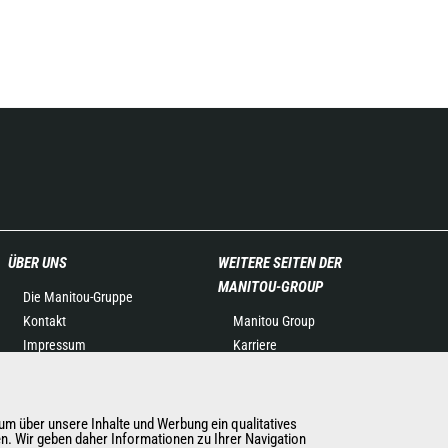
ÜBER UNS
WEITERE SEITEN DER
MANITOU-GROUP
Die Manitou-Gruppe
Kontakt
Manitou Group
Impressum
Karriere
Datenschutz
Used Manitou Machines
Veranstaltungen
RMI Manitou
Neuigkeiten
Gehl
m über unsere Inhalte und Werbung ein qualitatives
en. Wir geben daher Informationen zu Ihrer Navigation
Geschichte
Manitou Group