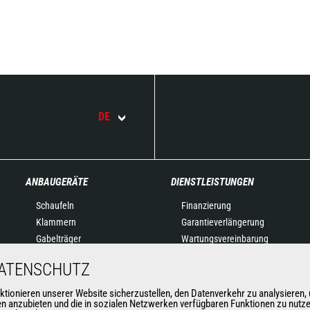
DE
ANBAUGERÄTE
DIENSTLEISTUNGEN
Schaufeln
Finanzierung
Klammern
Garantieverlängerung
Gabelträger
Wartungsvereinbarung
Gabeln und Greifer
Original-Ersatzteile
DATENSCHUTZ
Kranausleger
Vernetzte Lösungen
Arbeitskörbe
Diagnose-Tools
nieren unserer Website sicherzustellen, den Datenverkehr zu analysieren, u
nen anzubieten und die in sozialen Netzwerken verfügbaren Funktionen zu nutz
Betonkübel
Schulung