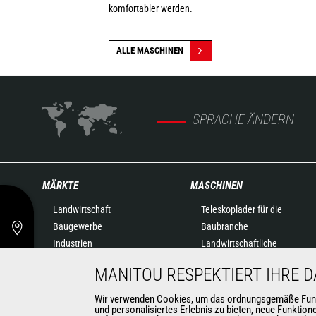
komfortabler werden.
ALLE MASCHINEN
SPRACHE ÄNDERN
MÄRKTE
MASCHINEN
Landwirtschaft
Teleskoplader für die
Baugewerbe
Baubranche
Industrien
Landwirtschaftliche
Öl- & Gasindustrie
Teleskoplader
MANITOU RESPEKTIERT IHRE 
Luftfahrtindustrie
Drehbare Teleskoplader
Umwelt
Knicklader
Wir verwenden Cookies, um das ordnungsgemäße Funktio
und personalisiertes Erlebnis zu bieten, neue Funktio
Rüstungsindustrie
Hubarbeitsbühnen