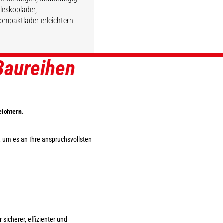
leskoplader,
Kompaktlader erleichtern
Baureihen
ENTDECKEN
ENTDECKEN
ENTDECKEN
ENTDECKEN
eichtern.
, um es an Ihre anspruchsvollsten
icherer, effizienter und