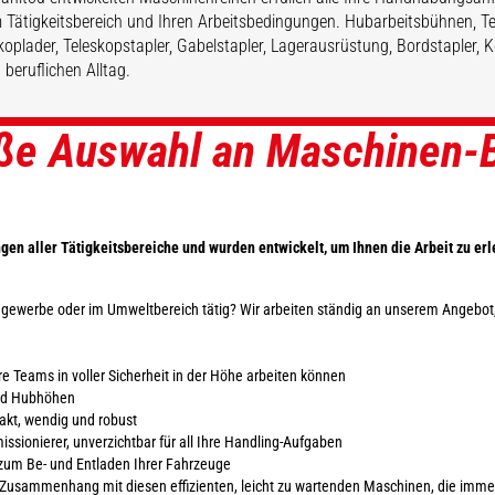
 Tätigkeitsbereich und Ihren Arbeitsbedingungen. Hubarbeitsbühnen, Te
koplader, Teleskopstapler, Gabelstapler, Lagerausrüstung, Bordstapler, 
 beruflichen Alltag.
oße Auswahl an Maschinen-
ENTDECKEN
ENTDECKEN
n aller Tätigkeitsbereiche und wurden entwickelt, um Ihnen die Arbeit zu erl
Baugewerbe oder im Umweltbereich tätig? Wir arbeiten ständig an unserem Angebot
re Teams in voller Sicherheit in der Höhe arbeiten können
und Hubhöhen
pakt, wendig und robust
sionierer, unverzichtbar für all Ihre Handling-Aufgaben
zum Be- und Entladen Ihrer Fahrzeuge
Zusammenhang mit diesen effizienten, leicht zu wartenden Maschinen, die immer s