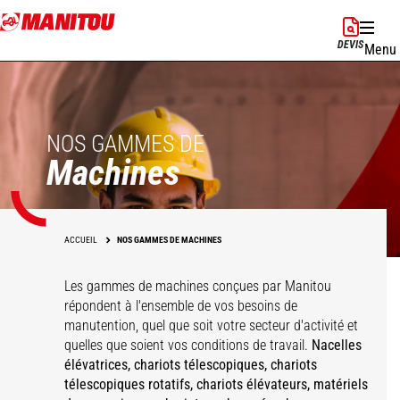
Aller
au
DEVIS
Menu
contenu
principal
NOS GAMMES DE
Machines
ACCUEIL
NOS GAMMES DE MACHINES
Les gammes de machines conçues par Manitou
répondent à l'ensemble de vos besoins de
manutention, quel que soit votre secteur d'activité et
quelles que soient vos conditions de travail.
Nacelles
élévatrices, chariots télescopiques, chariots
télescopiques rotatifs, chariots élévateurs, matériels