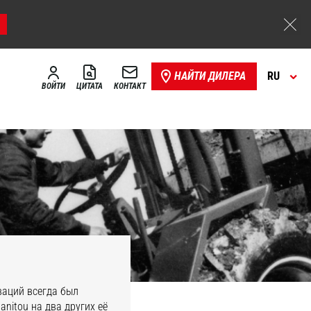
НАЙТИ ДИЛЕРА
RU
ВОЙТИ
ЦИТАТА
КОНТАКТ
ваций всегда был
nitou на два других её