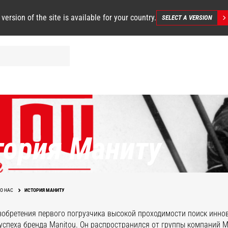
 version of the site is available for your country.
SELECT A VERSION
тория Маниту
О НАС
ИСТОРИЯ МАНИТУ
зобретения первого погрузчика высокой проходимости поиск инно
успеха бренда Manitou. Он распространился от группы компаний Ma