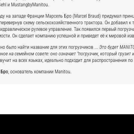
Gehl и MustangbyManitou.
оду на западе Франции Марсель Бро (Marcel Braud) придумал прин
еревернув схему сельскохозяйственного трактора. Он добавил к
гидравлическое рулевое управление. Так появился первый погрузч
ости. Он сделает компанию успешной и приведет её к мировой изв
но было найти название для этих погрузчиков ...
Это будет
MANIT
ное на семейном совете: оно означает "погрузчик, который грузит и
вучит на всех языках, идеально подходит для распространения по 
 Бро
, основатель компании Manitou.