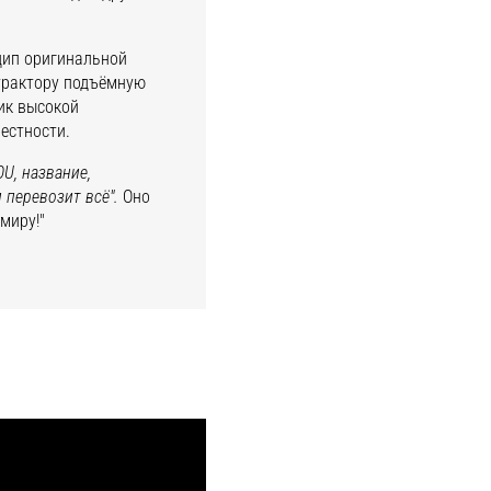
цип оригинальной
 трактору подъёмную
ик высокой
естности.
OU
, название,
 перевозит всё".
Оно
миру!"