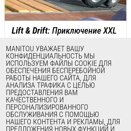
Lift & Drift
: Приключение XXL
Откройте для себя нашу новую мобильную игру «Lift
MANITOU УВАЖАЕТ ВАШУ
and Drift». Она предлагает игровой опыт, который
КОНФИДЕНЦИАЛЬНОСТЬ МЫ
легко освоить, но сложно довести до совершенства.
ИСПОЛЬЗУЕМ ФАЙЛЫ COOKIE ДЛЯ
Концепция проста: управляйте своей мини-машиной с
ОБЕСПЕЧЕНИЯ БЕСПЕРЕБОЙНОЙ
точностью, касаясь экрана, чтобы проходить
РАБОТЫ НАШЕГО САЙТА, ДЛЯ
повороты, и отпускайте в нужный момент, чтобы
АНАЛИЗА ТРАФИКА С ЦЕЛЬЮ
ОТКРОЙТЕ ДЛЯ СЕБЯ НАШУ МОБИЛЬНУЮ
найти идеальную траекторию и стильно дрифтовать.
ИГРУ
ПРЕДОСТАВЛЕНИЯ ВАМ
Задача сложная, так как вам предстоит
КАЧЕСТВЕННОГО И
перемещаться по огромным локациям, где
ПЕРСОНАЛИЗИРОВАННОГО
повседневные предметы становятся
ОБСЛУЖИВАНИЯ С ПОМОЩЬЮ
монументальными препятствиями.
НАШЕГО КОНТЕНТА И РЕКЛАМЫ, ДЛЯ
ПРЕДЛОЖЕНИЯ НОВЫХ ФУНКЦИЙ И