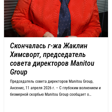
Скончалась г-жа Жаклин
Химсворт, председатель
совета директоров Manitou
Group
Председатель совета директоров Manitou Group,
Ансенис, 11 апреля 2026 г. – С глубоким волнением и
безмерной скорбью Manitou Group сообщает о
кончине г-жи Жаклин Химсворт, председателя совета
директоров компании, которая скончалась сегодня в