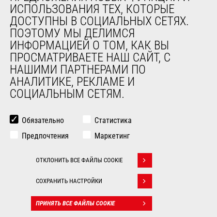
ИСПОЛЬЗОВАНИЯ ТЕХ, КОТОРЫЕ
ДОСТУПНЫ В СОЦИАЛЬНЫХ СЕТЯХ.
ПОЭТОМУ МЫ ДЕЛИМСЯ
ИНФОРМАЦИЕЙ О ТОМ, КАК ВЫ
ПРОСМАТРИВАЕТЕ НАШ САЙТ, С
НАШИМИ ПАРТНЕРАМИ ПО
АНАЛИТИКЕ, РЕКЛАМЕ И
СОЦИАЛЬНЫМ СЕТЯМ.
Обязательно
Статистика
Предпочтения
Маркетинг
ОТКЛОНИТЬ ВСЕ ФАЙЛЫ COOKIE
Withdraw consent
BIM-файлы
: Бесценные
СОХРАНИТЬ НАСТРОЙКИ
инструменты для управления
ПРИНЯТЬ ВСЕ ФАЙЛЫ COOKIE
объектом!
КОНТАКТ