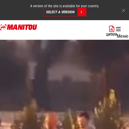
A version of the site is available for your country.
SELECT A VERSION
Перейти
к
ЦИТАТА
Меню
основному
содержанию