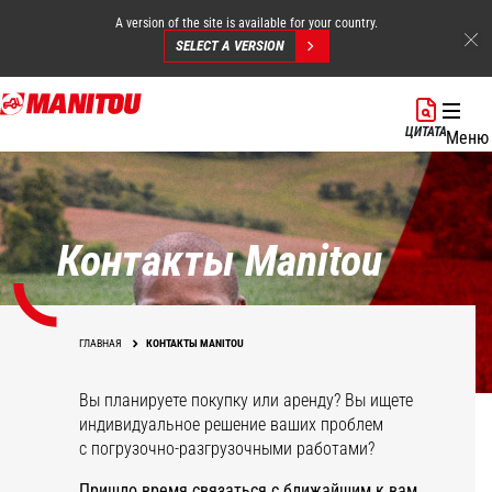
A version of the site is available for your country.
SELECT A VERSION
Перейти
к
ЦИТАТА
Меню
основному
содержанию
Контакты Manitou
ГЛАВНАЯ
КОНТАКТЫ MANITOU
Вы планируете покупку или аренду? Вы ищете
индивидуальное решение ваших проблем
с погрузочно-разгрузочными работами?
Пришло время связаться с ближайшим к вам