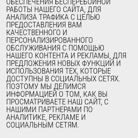
ОБЕСПЕЧЕНИЯ БЕСПЕРЕБОЙНОЙ
Система удаленного мониторинга
РАБОТЫ НАШЕГО САЙТА, ДЛЯ
Программное обеспечение для диагностики и
АНАЛИЗА ТРАФИКА С ЦЕЛЬЮ
обслуживания
ПРЕДОСТАВЛЕНИЯ ВАМ
Обучение
КАЧЕСТВЕННОГО И
Подержанное оборудование
ПЕРСОНАЛИЗИРОВАННОГО
ОБСЛУЖИВАНИЯ С ПОМОЩЬЮ
НАШЕГО КОНТЕНТА И РЕКЛАМЫ, ДЛЯ
О НАС
ПРЕДЛОЖЕНИЯ НОВЫХ ФУНКЦИЙ И
Компания
ИСПОЛЬЗОВАНИЯ ТЕХ, КОТОРЫЕ
Контакты
ДОСТУПНЫ В СОЦИАЛЬНЫХ СЕТЯХ.
Юридическая информация
ПОЭТОМУ МЫ ДЕЛИМСЯ
Мероприятия
ИНФОРМАЦИЕЙ О ТОМ, КАК ВЫ
Новости
ПРОСМАТРИВАЕТЕ НАШ САЙТ, С
История
НАШИМИ ПАРТНЕРАМИ ПО
General Terms and Conditions of Sale
АНАЛИТИКЕ, РЕКЛАМЕ И
СОЦИАЛЬНЫМ СЕТЯМ.
ДРУГИЕ САЙТЫ ГРУППЫ