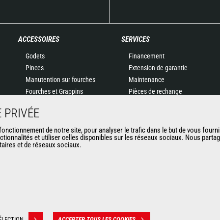
ACCESSOIRES
SERVICES
Godets
Financement
Pinces
Extension de garantie
Manutention sur fourches
Maintenance
Fourches et Grappins
Pièces de rechange
Potences
Solutions connectées
 PRIVÉE
Nacelles
Outil de Diagnostic
Bennes
Formations
nctionnement de notre site, pour analyser le trafic dans le but de vous fourni
ctionnalités et utiliser celles disponibles sur les réseaux sociaux. Nous part
Balayeuses et Nettoyeurs
Matériels d'occasion
itaires et de réseaux sociaux.
Treuils
Accessoires miniers
ÉLECTION
ACCEPTER TOUS LES COOKIES