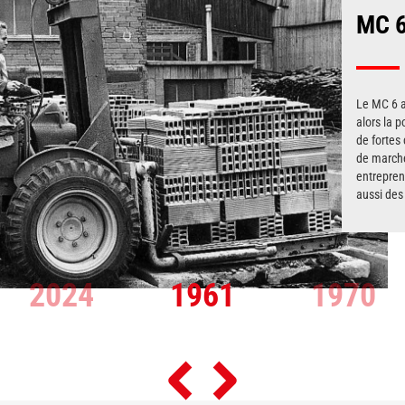
Title
MC 
Text
Le MC 6 a
alors la p
de fortes
de marche
entrepren
aussi des 
2024
1961
1970