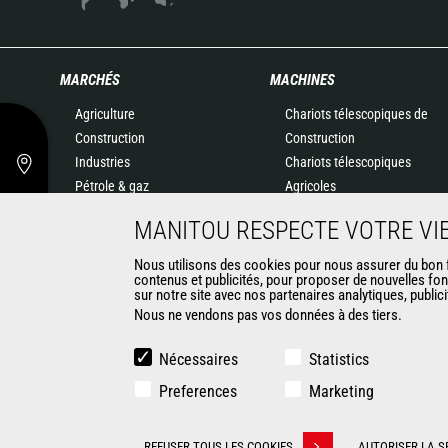
MARCHÉS
MACHINES
Agriculture
Chariots télescopiques de
Construction
Construction
Industries
Chariots télescopiques
Pétrole & gaz
Agricoles
Aéronautique
Agricultural telehandlers
MANITOU RESPECTE VOTRE VIE
Environnement
MLT-X
Défense
Télescopiques rotatifs
Nous utilisons des cookies pour nous assurer du bon fo
contenus et publicités, pour proposer de nouvelles fon
Loueurs
Chargeuses articulées
sur notre site avec nos partenaires analytiques, public
Exploitation minière
Nacelles élévatrices
Nous ne vendons pas vos données à des tiers.
Matériel de magasinage
Chariots embarqués
Nécessaires
Statistics
Chariots élévateurs
Preferences
Marketing
Chargeuses compactes
Chargeuses pelleteuses
REFUSER TOUS LES COOKIES
AUTORISER LA S