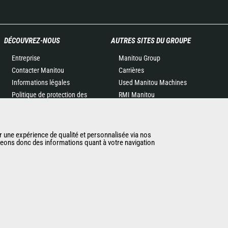
DÉCOUVREZ-NOUS
AUTRES SITES DU GROUPE
Entreprise
Manitou Group
Contacter Manitou
Carrières
Informations légales
Used Manitou Machines
Politique de protection des
RMI Manitou
données
Gehl
Evénements
Manitou Group
Actualités
Attachments
r une expérience de qualité et personnalisée via nos
ageons donc des informations quant à votre navigation
Historique