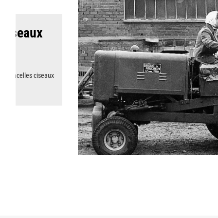
 ciseaux
de nacelles ciseaux