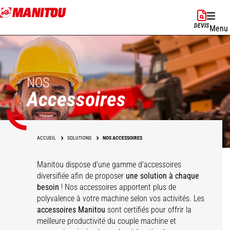
Aller
au
DEVIS
Menu
contenu
principal
NOS
Accessoires
ACCUEIL
SOLUTIONS
NOS ACCESSOIRES
Manitou dispose d'une gamme d'accessoires
diversifiée afin de proposer
une solution à chaque
besoin
! Nos accessoires apportent plus de
polyvalence à votre machine selon vos activités. Les
accessoires Manitou
sont certifiés pour offrir la
meilleure productivité du couple machine et