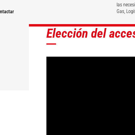
las neces
Gas, Logí
ntactar
Elección del acce
DESCUBRIR
DESCUBRIR
DESCUBRIR
DESCUBRIR