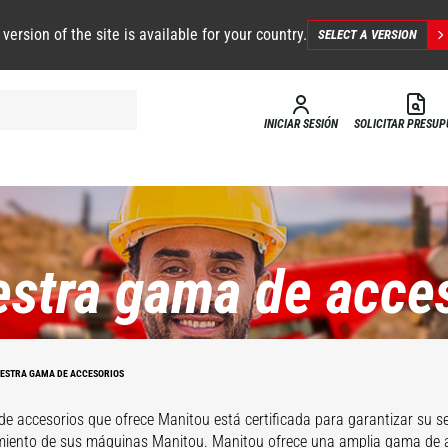
 version of the site is available for your country.
SELECT A VERSION
INICIAR SESIÓN
SOLICITAR PRESU
stra gama de acce
Barredoras y
Horquillas
ESTRA GAMA DE ACCESORIOS
s
limpiadoras
C
e accesorios que ofrece Manitou está certificada para garantizar su s
iento de sus máquinas Manitou. Manitou ofrece una amplia gama de a