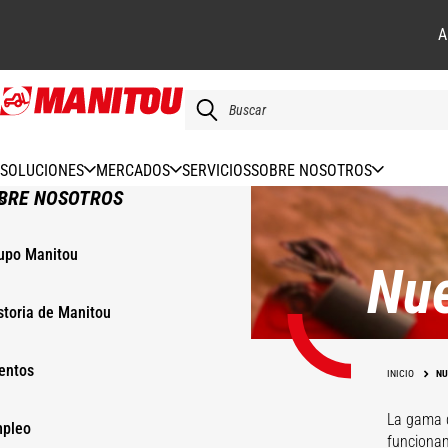
A
Pasar
al
contenido
principal
SOLUCIONES
MERCADOS
SERVICIOS
SOBRE NOSOTROS
BRE NOSOTROS
upo Manitou
Nue
storia de Manitou
entos
Cazos
Pinzas
INICIO
NU
Cestas
Cubilete
La gama d
pleo
funcionam