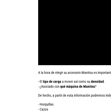
A la hora de elegir su accesorio Manitou es important
- El
tipo de carga
a mover así como su
densidad
.
- ¿Asociado con
qué máquina de Manitou
?
De hecho, a partir de esta información podremos indi
- Horquillas
- Cazos