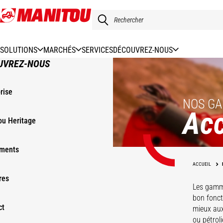
Aller
au
contenu
principal
SOLUTIONS
MARCHÉS
SERVICES
DÉCOUVREZ-NOUS
UVREZ-NOUS
rise
NOS GA
Acc
ou Heritage
ments
Godets
Pinces
ACCUEIL
Nacelles
Bennes
res
Les gamme
bon fonc
ct
mieux aux
ou pétroli