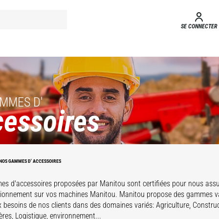
SE CONNECTER
MMES D'
essoires
Solution de
Manutention
Balayeuse &
sur Fourche
NOS GAMMES D' ACCESSOIRES
Nettoyeurs
s d'accessoires proposées par Manitou sont certifiées pour nous assur
tionnement sur vos machines Manitou. Manitou propose des gammes va
 besoins de nos clients dans des domaines variés: Agriculture, Construc
ères, Logistique, environnement...