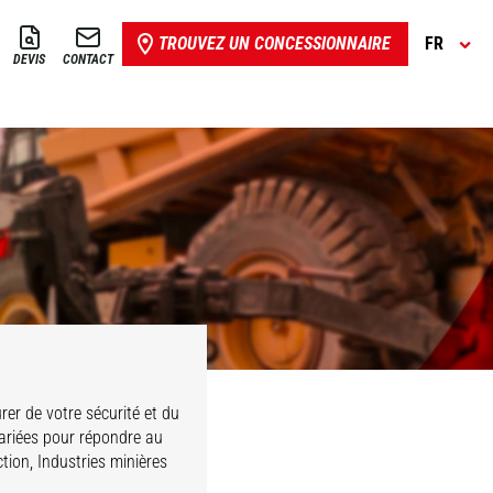
TROUVEZ UN CONCESSIONNAIRE
FR
DEVIS
CONTACT
Fourches &
Accessoires
Grappins
Potences
Treuils
Miniers
er de votre sécurité et du
riées pour répondre au
tion, Industries minières