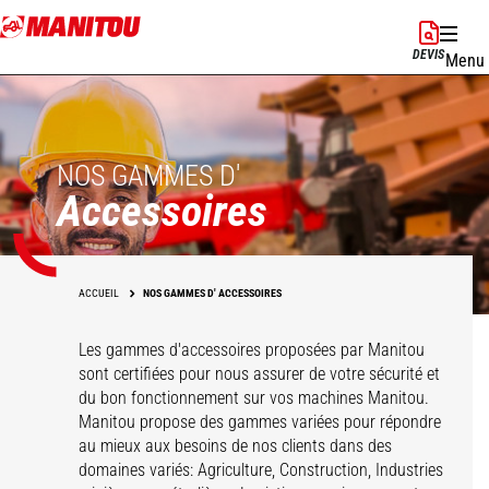
Aller
au
DEVIS
Menu
contenu
principal
NOS GAMMES D'
Accessoires
ACCUEIL
NOS GAMMES D' ACCESSOIRES
Les gammes d'accessoires proposées par Manitou
sont certifiées pour nous assurer de votre sécurité et
du bon fonctionnement sur vos machines Manitou.
Solution de
Manitou propose des gammes variées pour répondre
Manutention sur
au mieux aux besoins de nos clients dans des
Godets
Pinces
Balayeuse &
Fourche
Fourches & Grappins
domaines variés: Agriculture, Construction, Industries
Potences
Nacelles
Bennes
Nettoyeurs