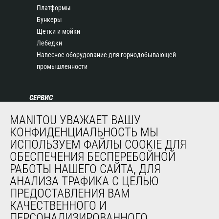
Платформы
Бункеры
Щетки и мойки
Лебедки
Навесное оборудование для горнодобывающей
промышленности
СЕРВИС
Финансирование
MANITOU УВАЖАЕТ ВАШУ
Продленная гарантия
КОНФИДЕНЦИАЛЬНОСТЬ МЫ
Контракты на техническое обслуживание
ИСПОЛЬЗУЕМ ФАЙЛЫ COOKIE ДЛЯ
Запасные части
ОБЕСПЕЧЕНИЯ БЕСПЕРЕБОЙНОЙ
Система удаленного мониторинга
РАБОТЫ НАШЕГО САЙТА, ДЛЯ
Программное обеспечение для диагностики и
АНАЛИЗА ТРАФИКА С ЦЕЛЬЮ
обслуживания
ПРЕДОСТАВЛЕНИЯ ВАМ
Обучение
КАЧЕСТВЕННОГО И
Подержанное оборудование
ПЕРСОНАЛИЗИРОВАННОГО