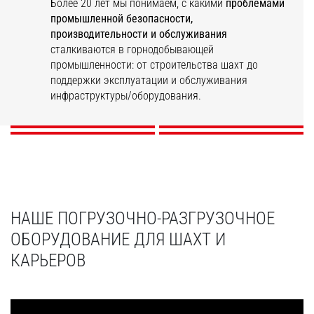
Более 20 лет мы понимаем, с какими
проблемами
промышленной безопасности,
производительности и обслуживания
сталкиваются в горнодобывающей
Хранение,
промышленности: от строительства шахт до
Открытый карьер
Подземный рудник
Горные предприятия
складирование
поддержки эксплуатации и обслуживания
инфраструктуры/оборудования.
ОТКРОЙТЕ ДЛЯ СЕБЯ
ОТКРОЙТЕ ДЛЯ СЕБЯ
ОТКРОЙТЕ ДЛЯ СЕБЯ
ОТКРОЙТЕ ДЛЯ СЕБЯ
НАШЕ ПОГРУЗОЧНО-РАЗГРУЗОЧНОЕ
ОБОРУДОВАНИЕ ДЛЯ ШАХТ И
КАРЬЕРОВ