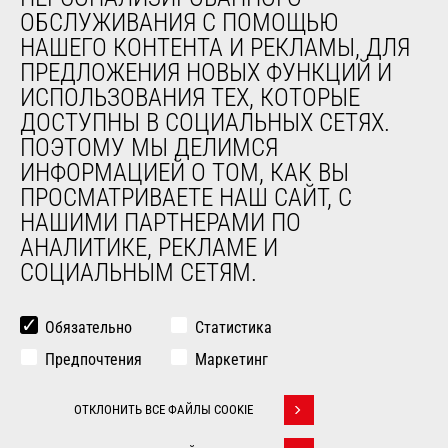
ОБСЛУЖИВАНИЯ С ПОМОЩЬЮ
НАШЕГО КОНТЕНТА И РЕКЛАМЫ, ДЛЯ
О НАС
ПРЕДЛОЖЕНИЯ НОВЫХ ФУНКЦИЙ И
Компания
ИСПОЛЬЗОВАНИЯ ТЕХ, КОТОРЫЕ
Контакты
ДОСТУПНЫ В СОЦИАЛЬНЫХ СЕТЯХ.
Юридическая информация
ПОЭТОМУ МЫ ДЕЛИМСЯ
Мероприятия
ИНФОРМАЦИЕЙ О ТОМ, КАК ВЫ
Новости
ПРОСМАТРИВАЕТЕ НАШ САЙТ, С
История
НАШИМИ ПАРТНЕРАМИ ПО
General Terms and Conditions of Sale
АНАЛИТИКЕ, РЕКЛАМЕ И
СОЦИАЛЬНЫМ СЕТЯМ.
ДРУГИЕ САЙТЫ ГРУППЫ
Manitou Group
Обязательно
Статистика
Карьера
Предпочтения
Маркетинг
Used Manitou Machines
RMI Manitou
ОТКЛОНИТЬ ВСЕ ФАЙЛЫ COOKIE
Gehl
Withdraw consent
Навесное оборудование Edge