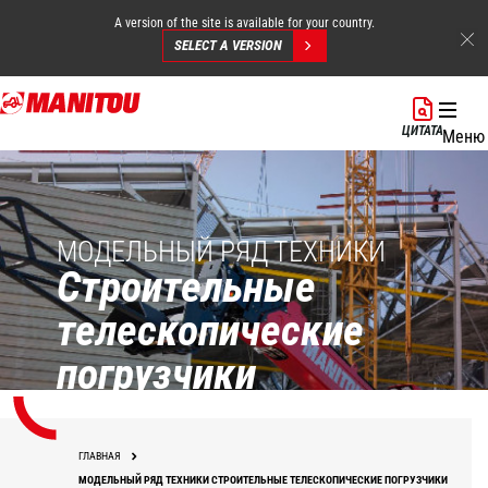
A version of the site is available for your country.
SELECT A VERSION
Перейти
к
ЦИТАТА
Меню
основному
содержанию
МОДЕЛЬНЫЙ РЯД ТЕХНИКИ
Строительные
телескопические
погрузчики
ГЛАВНАЯ
МОДЕЛЬНЫЙ РЯД ТЕХНИКИ СТРОИТЕЛЬНЫЕ ТЕЛЕСКОПИЧЕСКИЕ ПОГРУЗЧИКИ