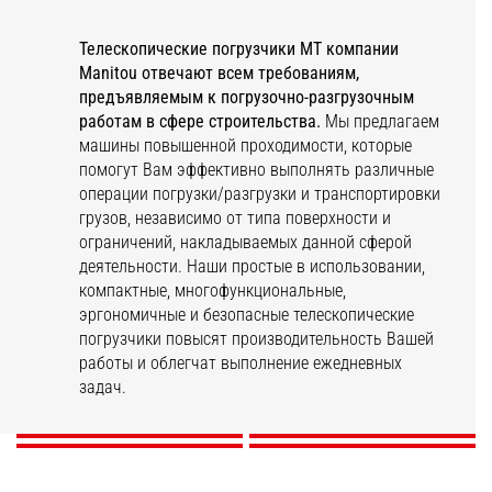
Телескопические погрузчики
MT
компании
Manitou
отвечают всем требованиям,
предъявляемым к погрузочно-разгрузочным
работам в сфере строительства.
Мы предлагаем
машины повышенной проходимости, которые
помогут Вам эффективно выполнять различные
операции погрузки/разгрузки и транспортировки
грузов, независимо от типа поверхности и
ограничений, накладываемых данной сферой
деятельности. Наши простые в использовании,
компактные, многофункциональные,
эргономичные и безопасные телескопические
погрузчики повысят производительность Вашей
МТ-X
MHT-X
MTA
MXT
работы и облегчат выполнение ежедневных
задач.
ОТКРОЙТЕ ДЛЯ СЕБЯ
ОТКРОЙТЕ ДЛЯ СЕБЯ
ОТКРОЙТЕ ДЛЯ СЕБЯ
ОТКРОЙТЕ ДЛЯ СЕБЯ