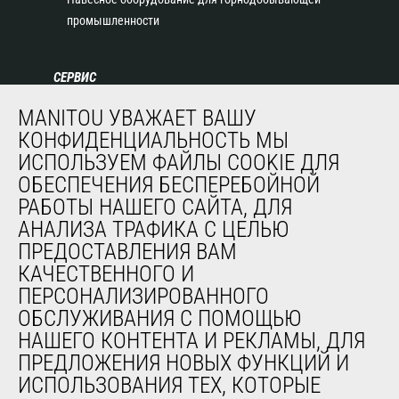
промышленности
СЕРВИС
Финансирование
MANITOU УВАЖАЕТ ВАШУ
Продленная гарантия
КОНФИДЕНЦИАЛЬНОСТЬ МЫ
Контракты на техническое обслуживание
ИСПОЛЬЗУЕМ ФАЙЛЫ COOKIE ДЛЯ
Запасные части
ОБЕСПЕЧЕНИЯ БЕСПЕРЕБОЙНОЙ
Система удаленного мониторинга
РАБОТЫ НАШЕГО САЙТА, ДЛЯ
Программное обеспечение для диагностики и
АНАЛИЗА ТРАФИКА С ЦЕЛЬЮ
обслуживания
ПРЕДОСТАВЛЕНИЯ ВАМ
Обучение
КАЧЕСТВЕННОГО И
Подержанное оборудование
ПЕРСОНАЛИЗИРОВАННОГО
ОБСЛУЖИВАНИЯ С ПОМОЩЬЮ
НАШЕГО КОНТЕНТА И РЕКЛАМЫ, ДЛЯ
О НАС
ПРЕДЛОЖЕНИЯ НОВЫХ ФУНКЦИЙ И
Компания
ИСПОЛЬЗОВАНИЯ ТЕХ, КОТОРЫЕ
Контакты