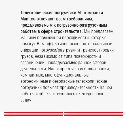
Телескопические погрузчики
MT
компании
Manitou
отвечают всем требованиям,
предъявляемым к погрузочно-разгрузочным
работам в сфере строительства.
Мы предлагаем
машины повышенной проходимости, которые
помогут Вам эффективно выполнять различные
операции погрузки/разгрузки и транспортировки
грузов, независимо от типа поверхности и
ограничений, накладываемых данной сферой
деятельности. Наши простые в использовании,
компактные, многофункциональные,
эргономичные и безопасные телескопические
погрузчики повысят производительность Вашей
МТ-X
MHT-X
MTA
MXT
работы и облегчат выполнение ежедневных
задач.
ОТКРОЙТЕ ДЛЯ СЕБЯ
ОТКРОЙТЕ ДЛЯ СЕБЯ
ОТКРОЙТЕ ДЛЯ СЕБЯ
ОТКРОЙТЕ ДЛЯ СЕБЯ