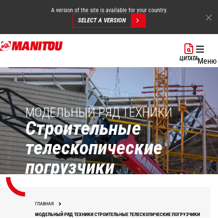
A version of the site is available for your country.
SELECT A VERSION
Перейти
к
ЦИТАТА
Меню
основному
содержанию
МОДЕЛЬНЫЙ РЯД ТЕХНИКИ
Строительные
телескопические
погрузчики
ГЛАВНАЯ
МОДЕЛЬНЫЙ РЯД ТЕХНИКИ СТРОИТЕЛЬНЫЕ ТЕЛЕСКОПИЧЕСКИЕ ПОГРУЗЧИКИ