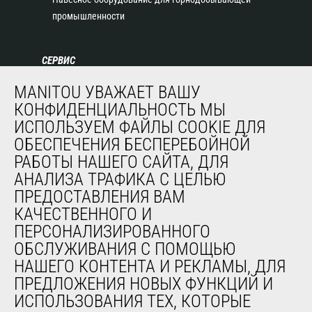
промышленности
СЕРВИС
Финансирование
MANITOU УВАЖАЕТ ВАШУ
Продленная гарантия
КОНФИДЕНЦИАЛЬНОСТЬ МЫ
Контракты на техническое обслуживание
ИСПОЛЬЗУЕМ ФАЙЛЫ COOKIE ДЛЯ
Запасные части
ОБЕСПЕЧЕНИЯ БЕСПЕРЕБОЙНОЙ
Система удаленного мониторинга
РАБОТЫ НАШЕГО САЙТА, ДЛЯ
Программное обеспечение для диагностики и
АНАЛИЗА ТРАФИКА С ЦЕЛЬЮ
обслуживания
ПРЕДОСТАВЛЕНИЯ ВАМ
Обучение
КАЧЕСТВЕННОГО И
Подержанное оборудование
ПЕРСОНАЛИЗИРОВАННОГО
ОБСЛУЖИВАНИЯ С ПОМОЩЬЮ
НАШЕГО КОНТЕНТА И РЕКЛАМЫ, ДЛЯ
О НАС
ПРЕДЛОЖЕНИЯ НОВЫХ ФУНКЦИЙ И
Компания
ИСПОЛЬЗОВАНИЯ ТЕХ, КОТОРЫЕ
Контакты