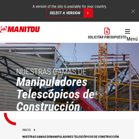
A version of the site is available for your country.
SELECT A VERSION
Pasar
al
SOLICITAR PRESUPUESTO
Menú
contenido
principal
NUESTRAS GAMAS DE
Manipuladores
Telescópicos de
Construcción
INICIO
NUESTRAS GAMAS DEMANIPULADORES TELESCÓPICOS DE CONSTRUCCIÓN