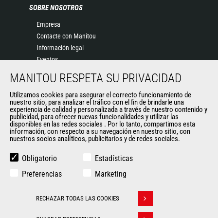
SOBRE NOSOTROS
Empresa
Contacte con Manitou
Información legal
Eventos
Noticias
MANITOU RESPETA SU PRIVACIDAD
Historia
Utilizamos cookies para asegurar el correcto funcionamiento de
General Terms and Conditions of Sale
nuestro sitio, para analizar el tráfico con el fin de brindarle una
experiencia de calidad y personalizada a través de nuestro contenido y
publicidad, para ofrecer nuevas funcionalidades y utilizar las
disponibles en las redes sociales . Por lo tanto, compartimos esta
OTROS SITIOS DEL GRUPO
información, con respecto a su navegación en nuestro sitio, con
nuestros socios analíticos, publicitarios y de redes sociales.
Manitou Group
Empleo
Obligatorio
Estadísticas
Used Manitou Machines
Preferencias
Marketing
RMI Manitou
Gehl
RECHAZAR TODAS LAS COOKIES
Edge Attachments
Withdraw consent