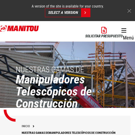
A version of the site is available for your country.
SELECT A VERSION
Pasar
al
SOLICITAR PRESUPUESTO
Menú
contenido
principal
NUESTRAS GAMAS DE
Manipuladores
Telescópicos de
Construcción
INICIO
NUESTRAS GAMAS DEMANIPULADORES TELESCÓPICOS DE CONSTRUCCIÓN