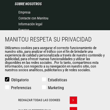
SOBRE NOSOTROS
Empresa
Contacte con Manitou
Información legal
Eventos
Noticias
MANITOU RESPETA SU PRIVACIDAD
Historia
Utilizamos cookies para asegurar el correcto funcionamiento de
General Terms and Conditions of Sale
nuestro sitio, para analizar el tráfico con el fin de brindarle una
experiencia de calidad y personalizada a través de nuestro contenido y
publicidad, para ofrecer nuevas funcionalidades y utilizar las
disponibles en las redes sociales . Por lo tanto, compartimos esta
OTROS SITIOS DEL GRUPO
información, con respecto a su navegación en nuestro sitio, con
nuestros socios analíticos, publicitarios y de redes sociales.
Manitou Group
Empleo
Obligatorio
Estadísticas
Used Manitou Machines
Preferencias
Marketing
RMI Manitou
Gehl
RECHAZAR TODAS LAS COOKIES
Edge Attachments
Withdraw consent