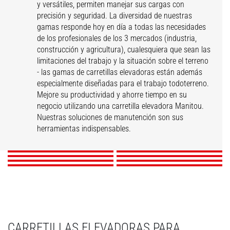
y versátiles, permiten manejar sus cargas con
precisión y seguridad. La diversidad de nuestras
gamas responde hoy en día a todas las necesidades
de los profesionales de los 3 mercados (industria,
construcción y agricultura), cualesquiera que sean las
limitaciones del trabajo y la situación sobre el terreno
- las gamas de carretillas elevadoras están además
especialmente diseñadas para el trabajo todoterreno.
Mejore su productividad y ahorre tiempo en su
negocio utilizando una carretilla elevadora Manitou.
ME
MI
MSI
MH
Nuestras soluciones de manutención son sus
MI-X
MC-X
M-X
MH-X
herramientas indispensables.
DESCUBRIR
DESCUBRIR
DESCUBRIR
DESCUBRIR
DESCUBRIR
DESCUBRIR
DESCUBRIR
DESCUBRIR
CARRETILLAS ELEVADORAS PARA