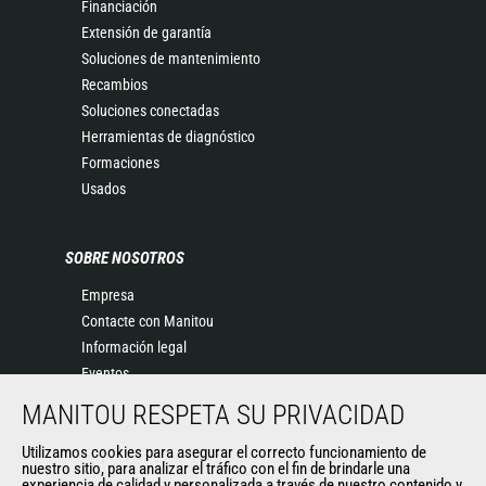
Financiación
Extensión de garantía
Soluciones de mantenimiento
Recambios
Soluciones conectadas
Herramientas de diagnóstico
Formaciones
Usados
SOBRE NOSOTROS
Empresa
Contacte con Manitou
Información legal
Eventos
Noticias
MANITOU RESPETA SU PRIVACIDAD
Historia
Utilizamos cookies para asegurar el correcto funcionamiento de
General Terms and Conditions of Sale
nuestro sitio, para analizar el tráfico con el fin de brindarle una
experiencia de calidad y personalizada a través de nuestro contenido y