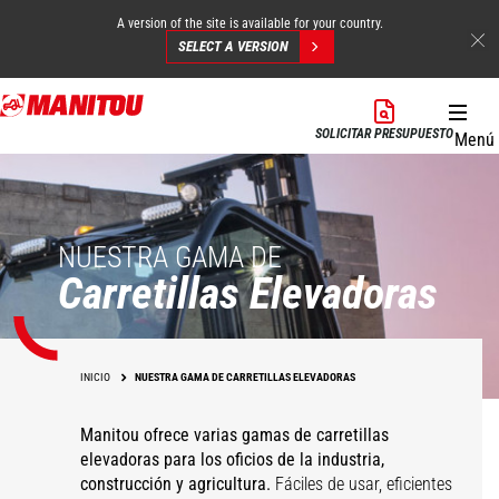
A version of the site is available for your country.
SELECT A VERSION
Pasar
al
SOLICITAR PRESUPUESTO
Menú
contenido
principal
NUESTRA GAMA DE
Carretillas Elevadoras
INICIO
NUESTRA GAMA DE CARRETILLAS ELEVADORAS
Manitou ofrece varias gamas de carretillas
elevadoras para los oficios de la industria,
construcción y
agricultura.
Fáciles de usar, eficientes