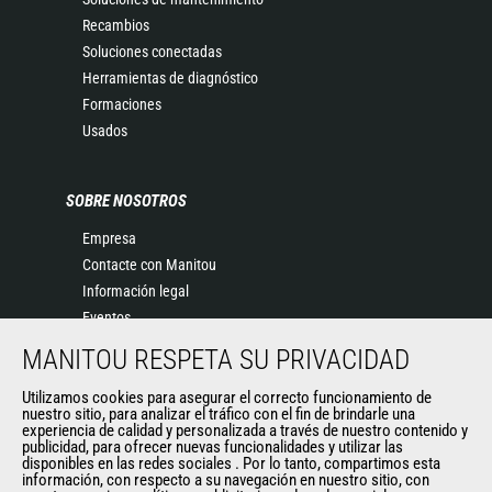
Recambios
Soluciones conectadas
Herramientas de diagnóstico
Formaciones
Usados
SOBRE NOSOTROS
Empresa
Contacte con Manitou
Información legal
Eventos
Noticias
MANITOU RESPETA SU PRIVACIDAD
Historia
Utilizamos cookies para asegurar el correcto funcionamiento de
General Terms and Conditions of Sale
nuestro sitio, para analizar el tráfico con el fin de brindarle una
experiencia de calidad y personalizada a través de nuestro contenido y
publicidad, para ofrecer nuevas funcionalidades y utilizar las
disponibles en las redes sociales . Por lo tanto, compartimos esta
OTROS SITIOS DEL GRUPO
información, con respecto a su navegación en nuestro sitio, con