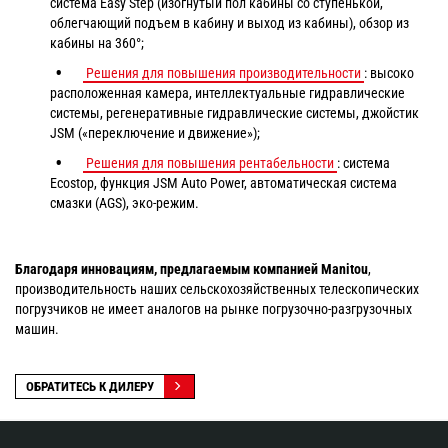
система Easy Step (изогнутый пол кабины со ступенькой,
облегчающий подъем в кабину и выход из кабины), обзор из
кабины на 360°;
Решения для повышения производительности
: высоко
расположенная камера, интеллектуальные гидравлические
системы, регенеративные гидравлические системы, джойстик
JSM («переключение и движение»);
Решения для повышения рентабельности
: система
Ecostop, функция JSM Auto Power, автоматическая система
смазки (AGS), эко-режим.
Благодаря инновациям, предлагаемым компанией
Manitou
,
производительность наших сельскохозяйственных телескопических
погрузчиков не имеет аналогов на рынке погрузочно-разгрузочных
машин.
ОБРАТИТЕСЬ К ДИЛЕРУ