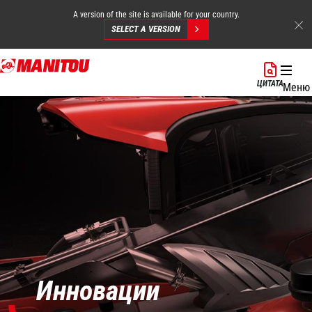
A version of the site is available for your country.
SELECT A VERSION
Перейти
к
ЦИТАТА
Меню
основному
содержанию
Инновации