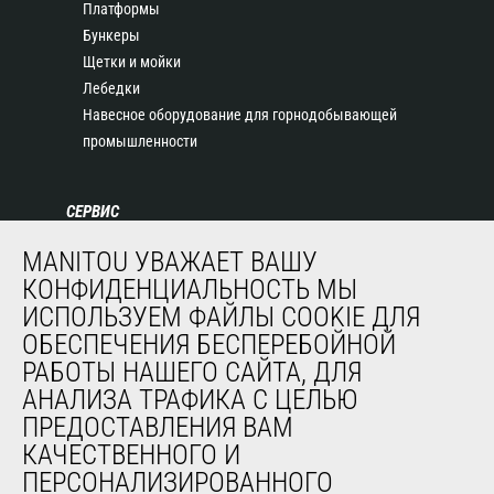
Платформы
Бункеры
Щетки и мойки
Лебедки
Навесное оборудование для горнодобывающей
промышленности
СЕРВИС
Финансирование
MANITOU УВАЖАЕТ ВАШУ
Продленная гарантия
КОНФИДЕНЦИАЛЬНОСТЬ МЫ
Контракты на техническое обслуживание
ИСПОЛЬЗУЕМ ФАЙЛЫ COOKIE ДЛЯ
Запасные части
ОБЕСПЕЧЕНИЯ БЕСПЕРЕБОЙНОЙ
Система удаленного мониторинга
РАБОТЫ НАШЕГО САЙТА, ДЛЯ
Программное обеспечение для диагностики и
АНАЛИЗА ТРАФИКА С ЦЕЛЬЮ
обслуживания
ПРЕДОСТАВЛЕНИЯ ВАМ
Обучение
КАЧЕСТВЕННОГО И
Подержанное оборудование
ПЕРСОНАЛИЗИРОВАННОГО