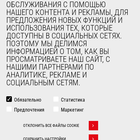
ОБСЛУЖИВАНИЯ С ПОМОЩЬЮ
НАШЕГО КОНТЕНТА И РЕКЛАМЫ, ДЛЯ
О НАС
ПРЕДЛОЖЕНИЯ НОВЫХ ФУНКЦИЙ И
Компания
ИСПОЛЬЗОВАНИЯ ТЕХ, КОТОРЫЕ
Контакты
ДОСТУПНЫ В СОЦИАЛЬНЫХ СЕТЯХ.
Юридическая информация
ПОЭТОМУ МЫ ДЕЛИМСЯ
Мероприятия
ИНФОРМАЦИЕЙ О ТОМ, КАК ВЫ
Новости
ПРОСМАТРИВАЕТЕ НАШ САЙТ, С
История
НАШИМИ ПАРТНЕРАМИ ПО
General Terms and Conditions of Sale
АНАЛИТИКЕ, РЕКЛАМЕ И
СОЦИАЛЬНЫМ СЕТЯМ.
ДРУГИЕ САЙТЫ ГРУППЫ
Manitou Group
Обязательно
Статистика
Карьера
Предпочтения
Маркетинг
Used Manitou Machines
RMI Manitou
ОТКЛОНИТЬ ВСЕ ФАЙЛЫ COOKIE
Gehl
Withdraw consent
Навесное оборудование Edge
СОХРАНИТЬ НАСТРОЙКИ