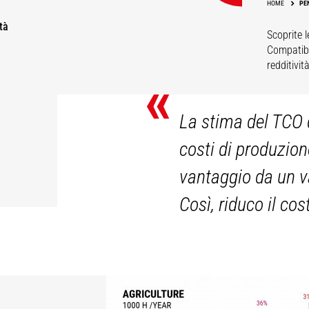
HOME
PE
tà
Scoprite 
Compatibil
redditivi
«
La stima del TCO d
costi di produzion
vantaggio da un va
Così, riduco il co