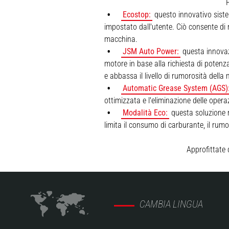
P
Ecostop:
questo innovativo siste
impostato dall'utente. Ciò consente di 
macchina.
JSM Auto Power:
questa innovazi
motore in base alla richiesta di potenz
e abbassa il livello di rumorosità dell
Automatic Grease System (AGS)
ottimizzata e l'eliminazione delle opera
Modalità Eco:
questa soluzione r
limita il consumo di carburante, il rumo
Approfittate 
CAMBIA LINGUA