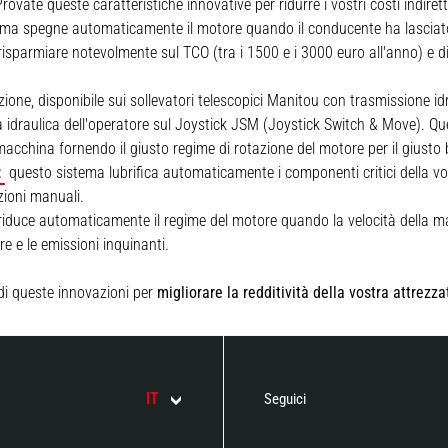
rovate queste caratteristiche innovative per ridurre i vostri costi indirett
ma spegne automaticamente il motore quando il conducente ha lasciato 
risparmiare notevolmente sul TCO (tra i 1500 e i 3000 euro all'anno) e di
one, disponibile sui sollevatori telescopici Manitou con trasmissione id
a idraulica dell'operatore sul Joystick JSM (Joystick Switch & Move). Q
a macchina fornendo il giusto regime di rotazione del motore per il giust
:
questo sistema lubrifica automaticamente i componenti critici della 
zioni manuali.
iduce automaticamente il regime del motore quando la velocità della macch
re e le emissioni inquinanti.
di queste innovazioni per
migliorare la redditività della vostra attrezz
IT
Seguici