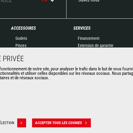
ACCESSOIRES
SERVICES
Godets
Financement
Pinces
Extension de garantie
Manutention sur fourches
Maintenance
 PRIVÉE
Fourches et Grappins
Pièces de rechange
Potences
Solutions connectées
nctionnement de notre site, pour analyser le trafic dans le but de vous fourni
ctionnalités et utiliser celles disponibles sur les réseaux sociaux. Nous part
Nacelles
Outil de Diagnostic
itaires et de réseaux sociaux.
Bennes
Formations
Balayeuses et Nettoyeurs
Matériels d'occasion
Treuils
Accessoires miniers
ÉLECTION
ACCEPTER TOUS LES COOKIES
ion des données