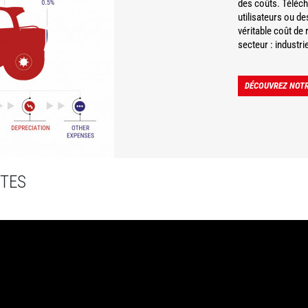
des coûts. Téléch
utilisateurs ou d
véritable coût de 
secteur : industri
DÉCOUVREZ NOTR
TES