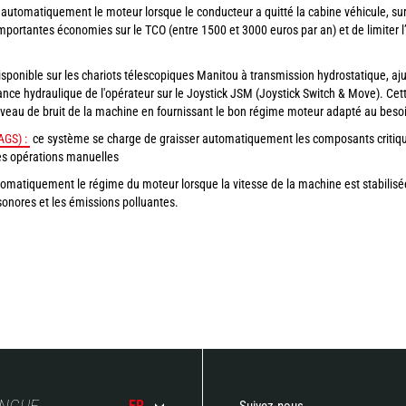
automatiquement le moteur lorsque le conducteur a quitté la cabine véhicule, sur
d’importantes économies sur le TCO (entre 1500 et 3000 euros par an) et de limiter
isponible sur les chariots télescopiques Manitou à transmission hydrostatique, 
ce hydraulique de l'opérateur sur le Joystick JSM (Joystick Switch & Move). Cette
veau de bruit de la machine en fournissant le bon régime moteur adapté au bes
GS) :
ce système se charge de graisser automatiquement les composants critiq
es opérations manuelles
omatiquement le régime du moteur lorsque la vitesse de la machine est stabilisée 
onores et les émissions polluantes.
ANGUE
FR
Suivez-nous