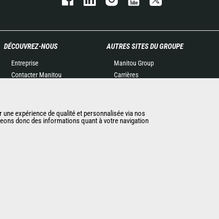
DÉCOUVREZ-NOUS
AUTRES SITES DU GROUPE
Entreprise
Manitou Group
Contacter Manitou
Carrières
Informations légales
Used Manitou Machines
Politique de protection des
RMI Manitou
données
Gehl
r une expérience de qualité et personnalisée via nos
ageons donc des informations quant à votre navigation
Evénements
Manitou Group
Actualités
Attachments
Historique