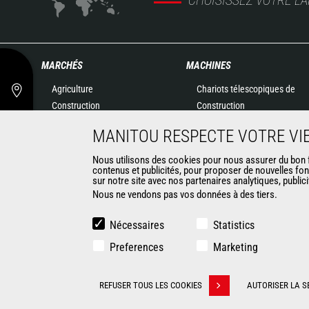
MARCHÉS
MACHINES
Agriculture
Chariots télescopiques de
Construction
Construction
Industries
Chariots télescopiques
MANITOU RESPECTE VOTRE VIE
Pétrole & gaz
Agricoles
Aéronautique
Télescopiques rotatifs
Nous utilisons des cookies pour nous assurer du bon fo
contenus et publicités, pour proposer de nouvelles fon
Environnement
Chargeuses articulées
sur notre site avec nos partenaires analytiques, public
Défense
Nacelles élévatrices
Nous ne vendons pas vos données à des tiers.
Loueurs
Matériel de magasinage
Exploitation minière
Chariots embarqués
Nécessaires
Statistics
Chariots élévateurs
Preferences
Marketing
Chargeuses compactes
Chargeuses pelleteuses
CONTACT
REFUSER TOUS LES COOKIES
AUTORISER LA S
Retirer son consentement
© 2026 Manitou.com
Informations légales
Politique de protect