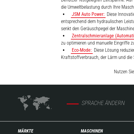
die Umweltbelastung durch Ihre Masch
JSM Auto Power:
Diese Innovati
entsprechend dem hydraulischen Leistu
senkt den Geräuschpegel der Maschine, i
Zentralschmieranlage (Automati
zu optimieren und manuelle Eingriffe 
Eco-Mode:
Diese Lösung reduzier
Kraftstoffverbrauch, der Lärm und di
Nutzen Sie
SPRACHE ÄNDERN
MÄRKTE
MASCHINEN