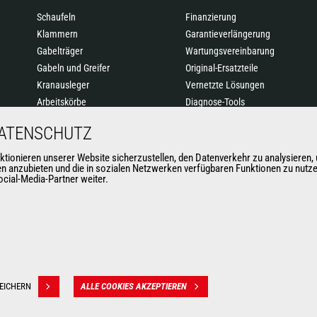
Schaufeln
Finanzierung
Klammern
Garantieverlängerung
Gabelträger
Wartungsvereinbarung
Gabeln und Greifer
Original-Ersatzteile
Kranausleger
Vernetzte Lösungen
Arbeitskörbe
Diagnose-Tools
Betonkübel
Schulung
DATENSCHUTZ
Kehrmaschinen &
Hochdruckreiniger
nieren unserer Website sicherzustellen, den Datenverkehr zu analysieren, u
nen anzubieten und die in sozialen Netzwerken verfügbaren Funktionen zu nutz
Seilwinden
cial-Media-Partner weiter.
Anbaugeräte für den
Bergbau
EICHERN
ALLE COOKIES AKZEPTIEREN