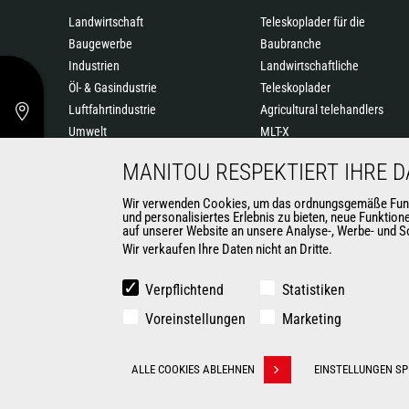
Landwirtschaft
Teleskoplader für die
Baugewerbe
Baubranche
Industrien
Landwirtschaftliche
Öl- & Gasindustrie
Teleskoplader
Luftfahrtindustrie
Agricultural telehandlers
Umwelt
MLT-X
Rüstungsindustrie
Drehbare Teleskoplader
MANITOU RESPEKTIERT IHRE 
Vermieter
Knicklader
Bergbau
Hubarbeitsbühnen
Wir verwenden Cookies, um das ordnungsgemäße Funktio
und personalisiertes Erlebnis zu bieten, neue Funktio
Lagertechnik
auf unserer Website an unsere Analyse-, Werbe- und So
Mitnahmestapler
Wir verkaufen Ihre Daten nicht an Dritte.
Gabelstapler
Kompaktlader
Verpflichtend
Statistiken
Baggerladern
Voreinstellungen
Marketing
Automatisierte Lösungen für
Flurförderfahrzeuge
KONTAKT
ALLE COOKIES ABLEHNEN
EINSTELLUNGEN SP
Withdraw consent
© 2026 Manitou.com
Impressum
Datenschutz