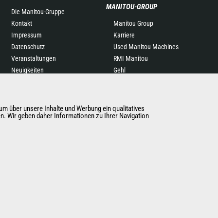
MANITOU-GROUP
Die Manitou-Gruppe
Kontakt
Manitou Group
Impressum
Karriere
Datenschutz
Used Manitou Machines
Veranstaltungen
RMI Manitou
Neuigkeiten
Gehl
Geschichte
Manitou Group
Attachments
m über unsere Inhalte und Werbung ein qualitatives
en. Wir geben daher Informationen zu Ihrer Navigation