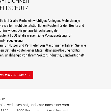
FTLICHKEIT
ELTSCHUTZ
e ist für alle Profis ein wichtiges Anliegen. Mehr denn je
reis allein nicht die tatsächlichen Kosten für den Besitz und
chine wider. Die genaue Einschätzung der
sten (TCO) ist die wesentliche Voraussetzung für
nd -reduzierung.
en für Nutzer und Vermieter von Maschinen erfahren Sie, wie
chen Betriebskosten einer Materialtransportlösung richtig
n, unabhängig von Ihrem Sektor: Industrie, Landwirtschaft
NSEREN TCO-GUIDE!
ken:
bine verlassen hat, und zwar nach einer vom
 1500 und 3000 Euro pro Jahr) erzielen und