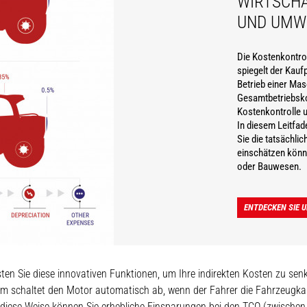
WIRTSCHA
UND UMW
Die Kostenkontroll
spiegelt der Kaufp
Betrieb einer Mas
Gesamtbetriebsko
Kostenkontrolle u
In diesem Leitfad
Sie die tatsächli
einschätzen könne
oder Bauwesen.
ENTDECKEN SIE U
ten Sie diese innovativen Funktionen, um Ihre indirekten Kosten zu sen
em schaltet den Motor automatisch ab, wenn der Fahrer die Fahrzeugka
 diese Weise können Sie erhebliche Einsparungen bei den TCO (zwischen