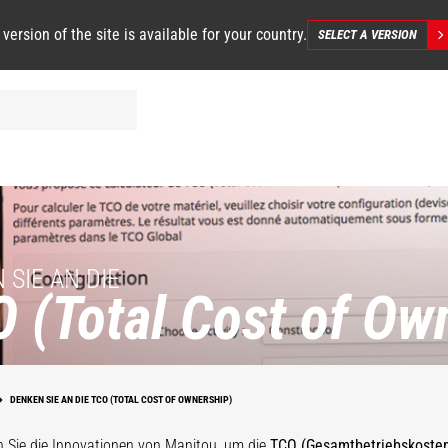
 version of the site is available for your country.
SELECT A VERSION
 SIE AN DIE
 (Total Cost of Ow
DENKEN SIE AN DIE TCO (TOTAL COST OF OWNERSHIP)
 Sie die Innovationen von Manitou, um die
TCO (Gesamtbetriebskoste