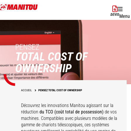
Aller
au
DEVIS
Menu
contenu
principal
PENSEZ
TOTAL COST OF
OWNERSHIP
ACCUEIL
PENSEZ TOTAL COST OF OWNERSHIP
Découvrez les innovations Manitou agissant sur la
réduction
du TCO (coût total de possession)
de vos
machines. Compatibles avec plusieurs modèles de la
gamme de chariots télescopiques, ces systèmes