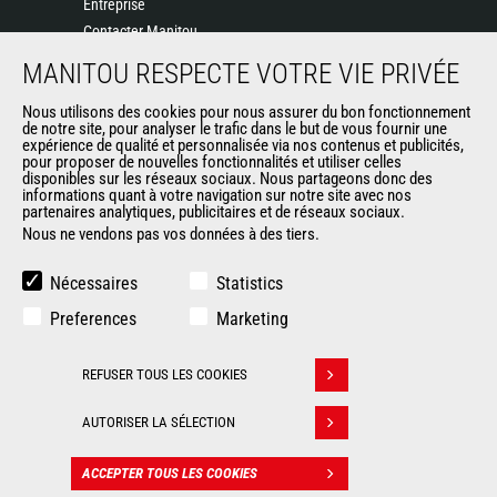
Entreprise
Contacter Manitou
Informations légales
MANITOU RESPECTE VOTRE VIE PRIVÉE
Politique de protection des données
Nous utilisons des cookies pour nous assurer du bon fonctionnement
Evénements
de notre site, pour analyser le trafic dans le but de vous fournir une
Actualités
expérience de qualité et personnalisée via nos contenus et publicités,
pour proposer de nouvelles fonctionnalités et utiliser celles
Historique
disponibles sur les réseaux sociaux. Nous partageons donc des
informations quant à votre navigation sur notre site avec nos
partenaires analytiques, publicitaires et de réseaux sociaux.
Nous ne vendons pas vos données à des tiers.
AUTRES SITES DU GROUPE
Manitou Group
Nécessaires
Statistics
Carrières
Preferences
Marketing
Used Manitou Machines
RMI Manitou
REFUSER TOUS LES COOKIES
Gehl
Retirer son consentement
Manitou Group Attachments
AUTORISER LA SÉLECTION
© 2026
Informations
Politique de protection
ACCEPTER TOUS LES COOKIES
CONTACT
Manitou.com
légales
des données