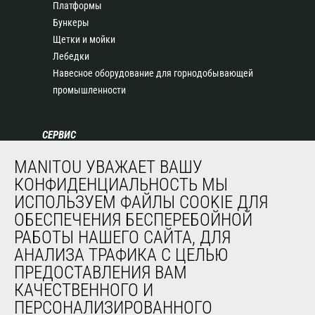
Платформы
Бункеры
Щетки и мойки
Лебедки
Навесное оборудование для горнодобывающей
промышленности
СЕРВИС
Финансирование
MANITOU УВАЖАЕТ ВАШУ
Продленная гарантия
КОНФИДЕНЦИАЛЬНОСТЬ МЫ
Контракты на техническое обслуживание
ИСПОЛЬЗУЕМ ФАЙЛЫ COOKIE ДЛЯ
Запасные части
ОБЕСПЕЧЕНИЯ БЕСПЕРЕБОЙНОЙ
Система удаленного мониторинга
РАБОТЫ НАШЕГО САЙТА, ДЛЯ
Программное обеспечение для диагностики и
АНАЛИЗА ТРАФИКА С ЦЕЛЬЮ
обслуживания
ПРЕДОСТАВЛЕНИЯ ВАМ
Обучение
КАЧЕСТВЕННОГО И
Подержанное оборудование
ПЕРСОНАЛИЗИРОВАННОГО