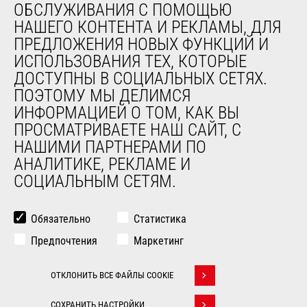
ОБСЛУЖИВАНИЯ С ПОМОЩЬЮ
НАШЕГО КОНТЕНТА И РЕКЛАМЫ, ДЛЯ
О НАС
ПРЕДЛОЖЕНИЯ НОВЫХ ФУНКЦИЙ И
Компания
ИСПОЛЬЗОВАНИЯ ТЕХ, КОТОРЫЕ
Контакты
ДОСТУПНЫ В СОЦИАЛЬНЫХ СЕТЯХ.
Юридическая информация
ПОЭТОМУ МЫ ДЕЛИМСЯ
Мероприятия
ИНФОРМАЦИЕЙ О ТОМ, КАК ВЫ
Новости
ПРОСМАТРИВАЕТЕ НАШ САЙТ, С
История
НАШИМИ ПАРТНЕРАМИ ПО
General Terms and Conditions of Sale
АНАЛИТИКЕ, РЕКЛАМЕ И
СОЦИАЛЬНЫМ СЕТЯМ.
ДРУГИЕ САЙТЫ ГРУППЫ
Manitou Group
Обязательно
Статистика
Карьера
Предпочтения
Маркетинг
Used Manitou Machines
RMI Manitou
ОТКЛОНИТЬ ВСЕ ФАЙЛЫ COOKIE
Gehl
Withdraw consent
Навесное оборудование Edge
СОХРАНИТЬ НАСТРОЙКИ