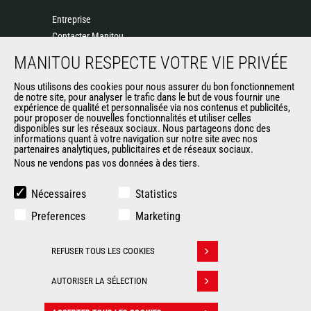
Entreprise
Contacter Manitou
Informations légales
MANITOU RESPECTE VOTRE VIE PRIVÉE
Politique de protection des données
Nous utilisons des cookies pour nous assurer du bon fonctionnement
Evénements
de notre site, pour analyser le trafic dans le but de vous fournir une
Actualités
expérience de qualité et personnalisée via nos contenus et publicités,
pour proposer de nouvelles fonctionnalités et utiliser celles
Historique
disponibles sur les réseaux sociaux. Nous partageons donc des
informations quant à votre navigation sur notre site avec nos
partenaires analytiques, publicitaires et de réseaux sociaux.
Nous ne vendons pas vos données à des tiers.
AUTRES SITES DU GROUPE
Manitou Group
Nécessaires
Statistics
Carrières
Preferences
Marketing
Used Manitou Machines
RMI Manitou
REFUSER TOUS LES COOKIES
Gehl
Retirer son consentement
Manitou Group Attachments
AUTORISER LA SÉLECTION
© 2026
Informations
Politique de protection