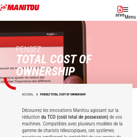
Aller
au
DEVIS
Menu
contenu
principal
PENSEZ
TOTAL COST OF
OWNERSHIP
ACCUEIL
PENSEZ TOTAL COST OF OWNERSHIP
Découvrez les innovations Manitou agissant sur la
réduction
du TCO (coût total de possession)
de vos
machines. Compatibles avec plusieurs modèles de la
gamme de chariots télescopiques, ces systèmes