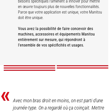
besoins spécifiques l'amènent à innover pour mettre
en œuvre toujours plus de nouvelles fonctionnalités.
Parce que votre application est unique, votre Manitou
doit être unique.
Vous avez la possibilité de faire concevoir des
machines, accessoires et équipements Manitou
Autres
entièrement sur mesure, qui répondront à
Equipements de
personnalisations sur
l'ensemble de vos spécificités et usages.
Accessoires
Couleurs et logotypes
sécurité
Adaptations handicap
mesure
DÉCOUVRIR
DÉCOUVRIR
DÉCOUVRIR
DÉCOUVRIR
DÉCOUVRIR
«
Avec mon bras droit en moins, on est parti d’une
journée-type. On a regardé où ça coinçait. Mettre