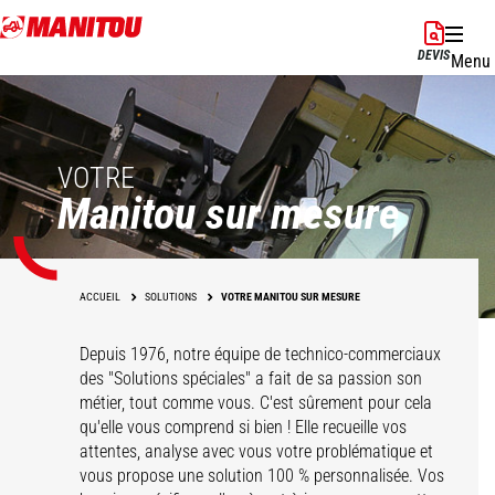
Aller
au
DEVIS
Menu
contenu
principal
VOTRE
Manitou sur mesure
ACCUEIL
SOLUTIONS
VOTRE MANITOU SUR MESURE
Depuis 1976, notre équipe de technico-commerciaux
des "Solutions spéciales" a fait de sa passion son
métier, tout comme vous. C'est sûrement pour cela
qu'elle vous comprend si bien ! Elle recueille vos
attentes, analyse avec vous votre problématique et
vous propose une solution 100 % personnalisée. Vos