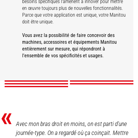
besoins spécifiques l'amènent à innover pour mettre
en œuvre toujours plus de nouvelles fonctionnalités.
Parce que votre application est unique, votre Manitou
doit être unique.
Vous avez la possibilité de faire concevoir des
machines, accessoires et équipements Manitou
Autres
entièrement sur mesure, qui répondront à
Equipements de
personnalisations sur
l'ensemble de vos spécificités et usages.
Accessoires
Couleurs et logotypes
sécurité
Adaptations handicap
mesure
DÉCOUVRIR
DÉCOUVRIR
DÉCOUVRIR
DÉCOUVRIR
DÉCOUVRIR
«
Avec mon bras droit en moins, on est parti d’une
journée-type. On a regardé où ça coinçait. Mettre