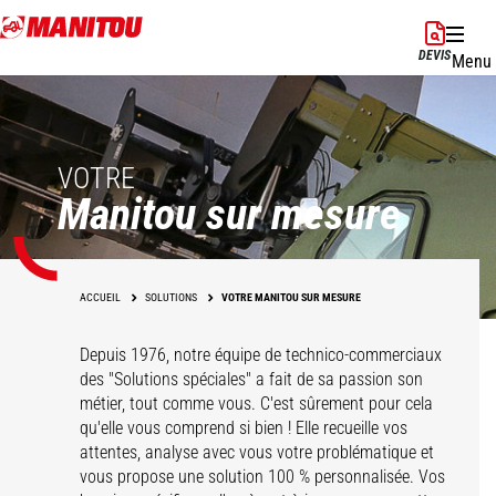
Aller
au
DEVIS
Menu
contenu
principal
VOTRE
Manitou sur mesure
ACCUEIL
SOLUTIONS
VOTRE MANITOU SUR MESURE
Depuis 1976, notre équipe de technico-commerciaux
des "Solutions spéciales" a fait de sa passion son
métier, tout comme vous. C'est sûrement pour cela
qu'elle vous comprend si bien ! Elle recueille vos
attentes, analyse avec vous votre problématique et
vous propose une solution 100 % personnalisée. Vos