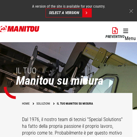
A version of the site is available for your country.
SELECT A VERSION
Salta
al
PREVENTIVO
Menu
contenuto
principale
IL TUO
Manitou su misura
HOME
SOLUZIONI
IL TUO MANITOU SU MISURA
Dal 1976, il nostro team di tecnici "Special Solutions"
ha fatto della propria passione il proprio lavoro,
proprio come te. Probabilmente è per questo motivo