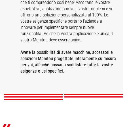
che ti comprendono così bene! Ascoltano le vostre
aspettative, analizzano con voi i vostri problemi e vi
offrono una soluzione personalizzata al 100%. Le
vostre esigenze specifiche portano l'azienda a
innovare per implementare sempre nuove
funzionalità. Poiché la vostra applicazione è unica, il
vostro Manitou deve essere unico.
Avete la possibilità di avere macchine, accessori e
soluzioni Manitou progettate interamente su misura
per voi, affinché possano soddisfare tutte le vostre
Personalizzazione:
Soluzioni per la
Soluzioni per persone
esigenze e usi specifici.
Accessori
colori e loghi
sicurezza
diversamente abili
Altre personalizzazioni
SCOPRI
SCOPRI
SCOPRI
SCOPRI
SCOPRI
«