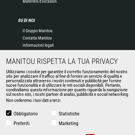
Matériels d'occasion
SU DI NOI
Il Gruppo Manitou
Contatta Manitou
Informazioni legali
Eventi
MANITOU RISPETTA LA TUA PRIVACY
News
Storia
Utilizziamo i cookie per garantire il corretto funzionamento del nostro
General Terms and Conditions of Sale
sito per analizzare il traffico al fine di fornire un servizio di qualità e
personalizzata attraverso i nostri contenuti e pubblicità per fornire
nuove funzionalità e di utilizzare le reti sociali disponibili. Pertanto,
condividiamo questa informazione per quanto riguarda la navigazione
ALTRI SITI DEL GRUPPO
sul nostro sito, i nostri partner di analisi, pubblicità e social networking
Non cederemo i tuoi dati a terzi
Gruppo Manitou
Opportunità
Obbligatorio
Statistiche
L'usato di Manitou
Preferiti
Marketing
RMI Manitou
Gehl