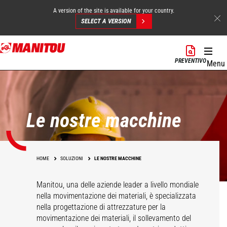
A version of the site is available for your country.
SELECT A VERSION
Salta
al
PREVENTIVO
Menu
contenuto
principale
Le nostre macchine
HOME
SOLUZIONI
LE NOSTRE MACCHINE
Manitou, una delle aziende leader a livello mondiale
nella movimentazione dei materiali, è specializzata
nella progettazione di attrezzature per la
movimentazione dei materiali, il sollevamento del