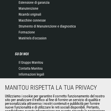
Estensione di garanzia
Manutenzione
Ricambi originali
Macchine connesse
Strumento di Manutenzione e diagnostica
Formazione
Matériels d'occasion
SU DI NOI
Il Gruppo Manitou
Contatta Manitou
Informazioni legali
Eventi
MANITOU RISPETTA LA TUA PRIVACY
News
Storia
Utilizziamo i cookie per garantire il corretto funzionamento del nostro
General Terms and Conditions of Sale
sito per analizzare il traffico al fine di fornire un servizio di qualità e
personalizzata attraverso i nostri contenuti e pubblicità per fornire
nuove funzionalità e di utilizzare le reti sociali disponibili. Pertanto,