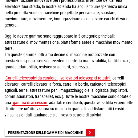
movimentazione innovative per i professionisti. Inventore del carrello
elevatore fuoristrada, la nostra azienda ha acquisito un'esperienza unica
nella progettazione di macchine progettate per caricare, spostare,
movimentare, movimentare, immagazzinare o conservare carichi di vario
genere.
Oggi le nostre gamme sono raggruppate in 3 categorie principali:
attrezzature di movimentazione, piattaforme aeree e macchine movimento
terra.
Tra queste gamme, offriamo decine di macchine motorizzate con
prestazioni spesso senza precedenti: perfetta manovrabilità, facilità d'uso,
grande adattabilità, resistenza agli urti, sicurezza...
Carrelli telescopici da cantiere
,
sollevatori telescopici rotativi
, carrelli
elevatori, carrelli elevatori a forca, carrelli a bordo, caricatori, telescopici
agricoli, terne, attrezzature per il magazzinaggio e la logistica (impilatori,
commissionatori, transpallet, ecc.). Tutte le nostre macchine sono dotate di
una
gamma di accessori
adattati e certificati, questa versatilità vi permette
di ottenere un'attrezzatura su misura in grado di soddisfare tutti i vostri
vincoli aziendali, qualunque sia il vostro settore di attività.
PRESENTAZIONE DELLE GAMME DI MACCHINE