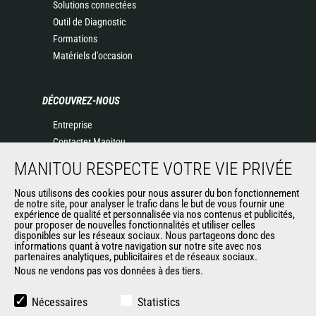
Solutions connectées
Outil de Diagnostic
Formations
Matériels d'occasion
DÉCOUVREZ-NOUS
Entreprise
Contacter Manitou
Informations légales
MANITOU RESPECTE VOTRE VIE PRIVÉE
Politique de protection des données
Evénements
Nous utilisons des cookies pour nous assurer du bon fonctionnement
de notre site, pour analyser le trafic dans le but de vous fournir une
Actualités
expérience de qualité et personnalisée via nos contenus et publicités,
pour proposer de nouvelles fonctionnalités et utiliser celles
Historique
disponibles sur les réseaux sociaux. Nous partageons donc des
informations quant à votre navigation sur notre site avec nos
partenaires analytiques, publicitaires et de réseaux sociaux.
Nous ne vendons pas vos données à des tiers.
AUTRES SITES DU GROUPE
Manitou Group
Nécessaires
Statistics
Carrières