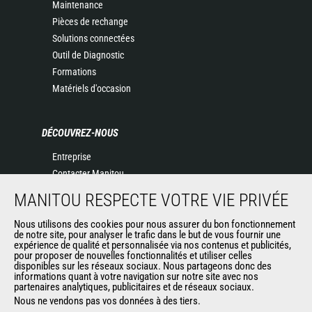
Maintenance
Pièces de rechange
Solutions connectées
Outil de Diagnostic
Formations
Matériels d'occasion
DÉCOUVREZ-NOUS
Entreprise
Contacter Manitou
Informations légales
MANITOU RESPECTE VOTRE VIE PRIVÉE
Politique de protection des données
Evénements
Nous utilisons des cookies pour nous assurer du bon fonctionnement
de notre site, pour analyser le trafic dans le but de vous fournir une
Actualités
expérience de qualité et personnalisée via nos contenus et publicités,
pour proposer de nouvelles fonctionnalités et utiliser celles
Historique
disponibles sur les réseaux sociaux. Nous partageons donc des
informations quant à votre navigation sur notre site avec nos
partenaires analytiques, publicitaires et de réseaux sociaux.
Nous ne vendons pas vos données à des tiers.
AUTRES SITES DU GROUPE